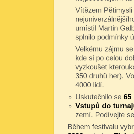
Vítězem Pětimysli 
nejuniverzálnějšíh
umístil Martin Gal
splnilo podmínky ú
Velkému zájmu se j
kde si po celou do
vyzkoušet kterouko
350 druhů her). V
4000 lidí.
Uskutečnilo se
65 
Vstupů do turna
zemí. Podívejte s
Během festivalu vyb