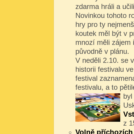
zdarma hráli a učil
Novinkou tohoto r
hry pro ty nejmenš
koutek měl být v 
mnozí měli zájem i
původně v plánu.
V neděli 2.10. se 
historii festivalu 
festival zaznamena
festivalu, a to pě
byl 
Usk
Vs
z 1
Volně příchozích