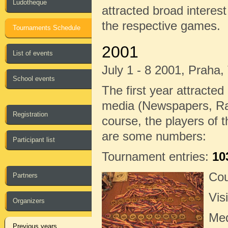
Ludotheque
attracted broad interest
the respective games.
Tournaments Schedule
2001
List of events
July 1 - 8 2001, Praha
School events
The first year attracted 
media (Newspapers, Radi
Registration
course, the players of 
are some numbers:
Participant list
Tournament entries:
10
Cou
Partners
Vis
Organizers
Me
Previous years