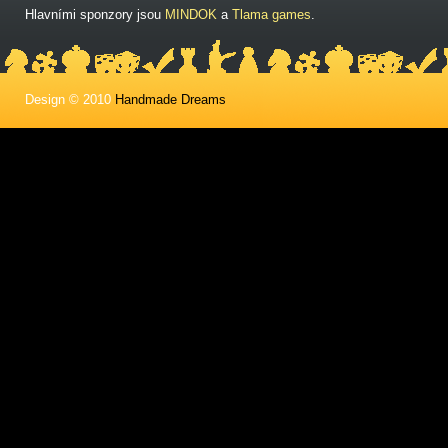
Hlavními sponzory jsou
MINDOK
a
Tlama games
.
Design © 2010
Handmade Dreams