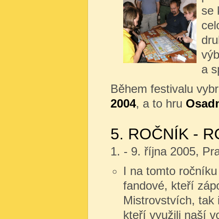
se 
cel
dru
výb
a s
Během festivalu vyb
2004
, a to hru
Osadn
5. ROČNÍK - R
1. - 9. října 2005, P
I na tomto ročníku 
fandové, kteří zápol
Mistrovstvích, tak i
kteří využili naší 