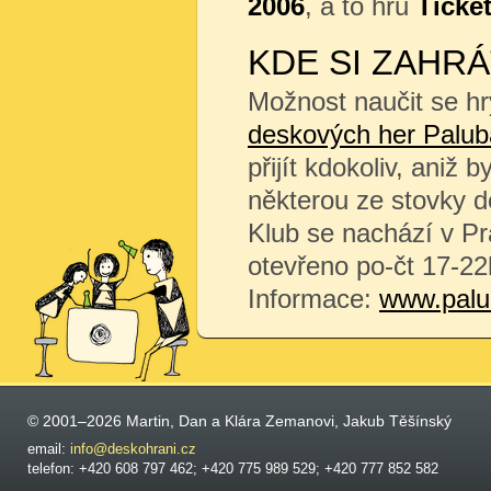
2006
, a to hru
Ticket
KDE SI ZAHRÁ
Možnost naučit se hr
deskových her Palub
přijít kdokoliv, aniž 
některou ze stovky de
Klub se nachází v Pr
otevřeno po-čt 17-22
Informace:
www.palu
© 2001–2026 Martin, Dan a Klára Zemanovi, Jakub Těšínský
email:
info@deskohrani.cz
telefon: +420 608 797 462; +420 775 989 529; +420 777 852 582