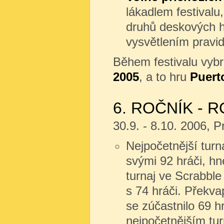
lákadlem festivalu
druhů deskových he
vysvětlením pravid
Během festivalu vyb
2005
, a to hru
Puert
6. ROČNÍK - R
30.9. - 8.10. 2006, 
Nejpočetnější turn
svými 92 hráči, hn
turnaj ve Scrabble
s 74 hráči. Překva
se zúčastnilo 69 hr
nejpočetnějším tu