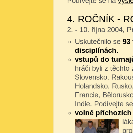
Podívejte se na
výsl
4. ROČNÍK - R
2. - 10. října 2004,
Uskutečnilo se
93 
disciplínách.
vstupů do turnaj
hráči byli z těchto
Slovensko, Rakou
Holandsko, Rusko, 
Francie, Bělorusk
Indie. Podívejte s
volně příchozích
lák
pro