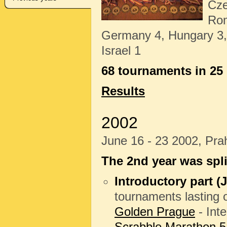
Cze
Rom
Germany 4, Hungary 3, B
Israel 1
68 tournaments in 25
Results
2002
June 16 - 23 2002, Pr
The 2
nd
year was spli
Introductory part (J
tournaments lasting 
Golden Prague
- Int
Scrabble Marathon 