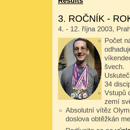
Results
3. ROČNÍK - RO
4. - 12. října 2003, Pr
Počet n
odhaduj
víkendec
švech.
Uskutečn
34 disci
Vstupů d
zemí sv
Absolutní vítěz Olym
doslova obtěžkán meda