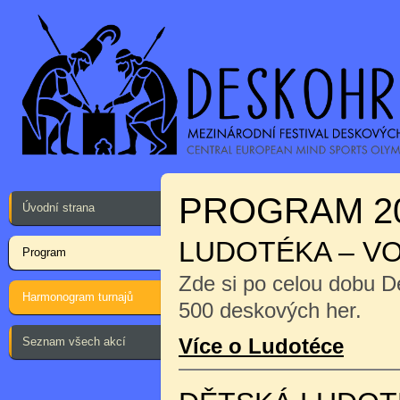
PROGRAM 2
Úvodní strana
LUDOTÉKA – V
Program
Zde si po celou dobu D
Harmonogram turnajů
500 deskových her.
Více o Ludotéce
Seznam všech akcí