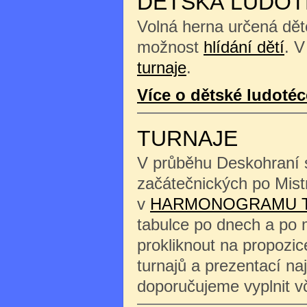
DĚTSKÁ LUDOT
Volná herna určená děte
možnost
hlídání dětí
. V
turnaje
.
Více o dětské ludotéc
TURNAJE
V průběhu Deskohraní s
začátečnických po Mist
v
HARMONOGRAMU 
tabulce po dnech a po 
prokliknout na propozi
turnajů a prezentací na
doporučujeme vyplnit 