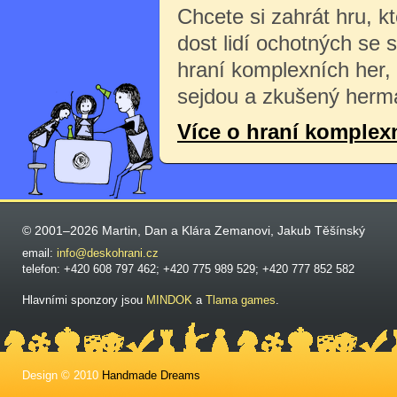
Chcete si zahrát hru, k
dost lidí ochotných se 
hraní komplexních her,
sejdou a zkušený herma
Více o hraní komplex
© 2001–2026 Martin, Dan a Klára Zemanovi, Jakub Těšínský
email:
info@deskohrani.cz
telefon: +420 608 797 462; +420 775 989 529; +420 777 852 582
Hlavními sponzory jsou
MINDOK
a
Tlama games
.
Design © 2010
Handmade Dreams