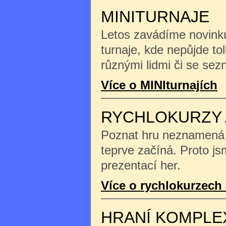
MINITURNAJE
Letos zavádíme novinku
turnaje, kde nepůjde tol
různými lidmi či se se
Více o MINIturnajích
RYCHLOKURZY 
Poznat hru neznamená na
teprve začíná. Proto js
prezentací her.
Více o rychlokurzech 
HRANÍ KOMPLE