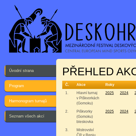
PŘEHLED AKC
Úvodní strana
Č.
Akce
Roky
Program
1.
Hlavní turnaj
2025
2024
v Piškvorkách
Harmonogram turnajů
(Gomoku)
2.
Piškvorky
2025
2024
Seznam všech akcí
(Gomoku)
bleskovka
3.
Mistrovství
ČR v Renju