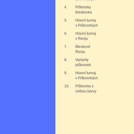
4.
Piškvorky
bleskovka
5.
Hlavní turnaj
v Piškvorkách
6.
Hlavní turnaj
v Renju
7.
Bleskové
Renju
8.
Varianty
piškvorek
9.
Hlavní turnaj
v Piškvorkách
10.
Piškvorky s
volbou barvy