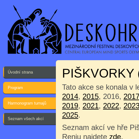
PIŠKVORKY
Úvodní strana
Tato akce se konala v 
Program
2014
,
2015
, 2016,
201
Harmonogram turnajů
2019
,
2021
,
2022
,
202
2025
.
Seznam všech akcí
Seznam akcí ve hře Pi
Renju najdete
zde
.