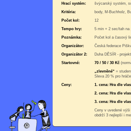
Hrací systém:
švýcarský systém, 
Kritéria:
body, M-Buchholz, Bu
Počet kol:
12
Tempo hry:
5 min + 2 sec/tah na 
Poznámka:
Počet kol a časový l
Organizátor:
Česká federace Pišk
Organizátor 2:
Duha DĚSÍR - projek
Startovné:
70 / 50 / 30 Kč
(normá
„zlevněné“
= student
Sleva 20 % pro hráče,
Ceny:
1. cena: Hra dle vl
2. cena: Hra dle vl
3. cena: Hra dle vl
Ceny v uvedené výši
obdrží 3 nejlepší i me