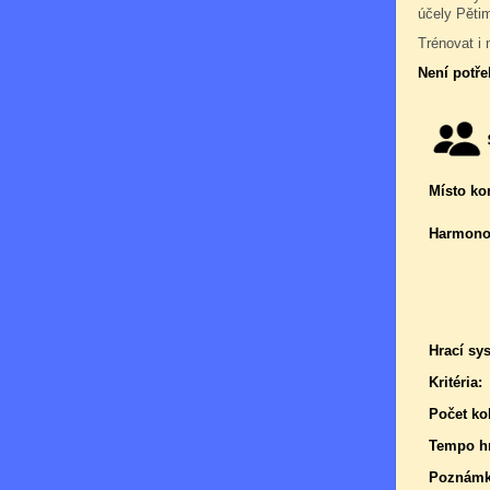
účely Pětim
Trénovat i 
Není potře
Místo ko
Harmono
Hrací sy
Kritéria:
Počet kol
Tempo hr
Poznámk