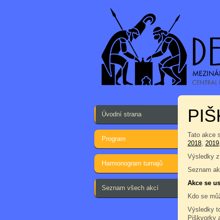
PI
Úvodní strana
Tato akce 
Program
2018
,
2019
Výsledky z
Harmonogram turnajů
Seznam akc
Akce se us
Seznam všech akcí
Kdo se můž
Výsledky t
Piškvorky 