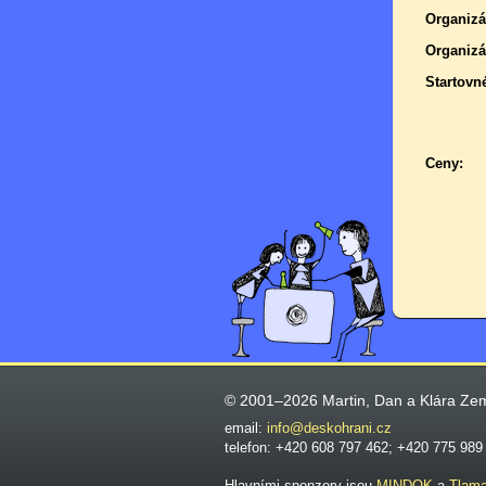
Organizá
Organizá
Startovn
Ceny:
© 2001–2026 Martin, Dan a Klára Ze
email:
info@deskohrani.cz
telefon: +420 608 797 462; +420 775 989
Hlavními sponzory jsou
MINDOK
a
Tlam