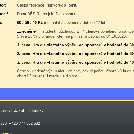
tor:
Česká federace Piškvorek a Renju
tor 2:
Duha DĚSÍR - projekt Deskohraní
é:
60 / 50 / 40 Kč
(normální / zlevněné / děti do 12 let)
„zlevněné“
= studenti, důchodci, ZTP, členové pořádající organiza
Sleva 20 % pro hráče, kteří se přihlásí a zaplatí do 04.10.2023.
1. cena: Hra dle vlastního výběru od sponzorů v hodnotě do 6
2. cena: Hra dle vlastního výběru od sponzorů v hodnotě do 50
3. cena: Hra dle vlastního výběru od sponzorů v hodnotě do 40
Ceny v uvedené výši budou udělené, pokud počet účastníků bude
obdrží 3 nejlepší i medaili a diplom.
manovi, Jakub Těšínský
 529; +420 777 852 582
a games
.