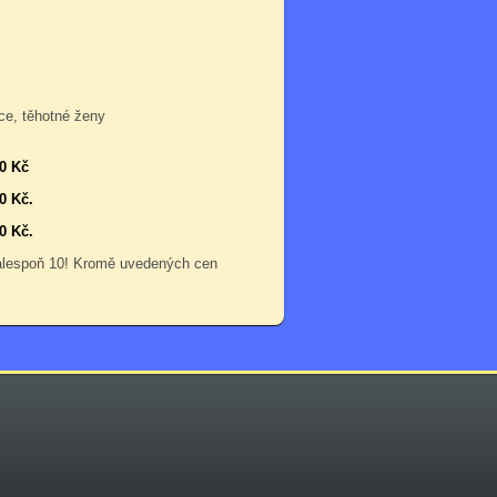
ce, těhotné ženy
00 Kč
0 Kč.
0 Kč.
 alespoň 10! Kromě uvedených cen