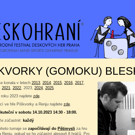
ŠKVORKY (GOMOKU) BLE
se konala v letech
2013
,
2014
,
2015
,
2016
,
2017
,
,
2021
,
2022
, 2023,
2024
,
2025
.
 roku 2023 najdete
zde
.
í ve hře Piškvorky a Renju najdete
zde
.
kuteční v sobotu 14.10.2023 14:30 - 18:00.
e zúčastnit:
každý
ohoto turnaje se
započítávají do
Pětimysli
za hru
a Renju, pokud se ho zúčastní alespoň 8 hráčů. Pro