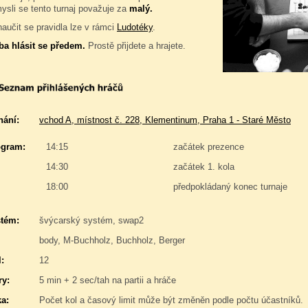
ysli se tento turnaj považuje za
malý.
naučit se pravidla lze v rámci
Ludotéky
.
ba hlásit se předem.
Prostě přijdete a hrajete.
nání:
vchod A, místnost č. 228, Klementinum, Praha 1 - Staré Město
gram:
14:15
začátek prezence
14:30
začátek 1. kola
18:00
předpokládaný konec turnaje
stém:
švýcarský systém, swap2
body, M-Buchholz, Buchholz, Berger
:
12
y:
5 min + 2 sec/tah na partii a hráče
a:
Počet kol a časový limit může být změněn podle počtu účastníků.