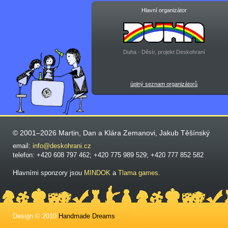
Hlavní organizátor
Duha - Děsír, projekt Deskohraní
úplný seznam organizátorů
© 2001–2026 Martin, Dan a Klára Zemanovi, Jakub Těšínský
email:
info@deskohrani.cz
telefon: +420 608 797 462; +420 775 989 529; +420 777 852 582
Hlavními sponzory jsou
MINDOK
a
Tlama games
.
Design © 2010
Handmade Dreams