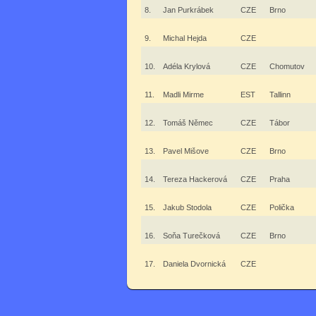
8.
Jan Purkrábek
CZE
Brno
9.
Michal Hejda
CZE
10.
Adéla Krylová
CZE
Chomutov
11.
Madli Mirme
EST
Tallinn
12.
Tomáš Němec
CZE
Tábor
13.
Pavel Mišove
CZE
Brno
14.
Tereza Hackerová
CZE
Praha
15.
Jakub Stodola
CZE
Polička
16.
Soňa Turečková
CZE
Brno
17.
Daniela Dvornická
CZE