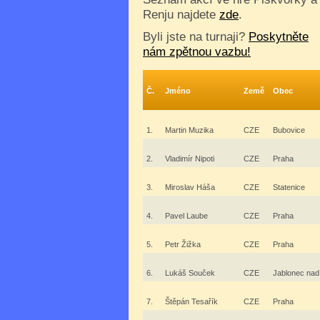
Renju najdete
zde
.
Byli jste na turnaji?
Poskytněte
nám zpětnou vazbu!
Č.
Jméno
Země
Obec
1.
Martin Muzika
CZE
Bubovice
2.
Vladimír Nipoti
CZE
Praha
3.
Miroslav Háša
CZE
Statenice
4.
Pavel Laube
CZE
Praha
5.
Petr Žižka
CZE
Praha
6.
Lukáš Souček
CZE
Jablonec nad
7.
Štěpán Tesařík
CZE
Praha