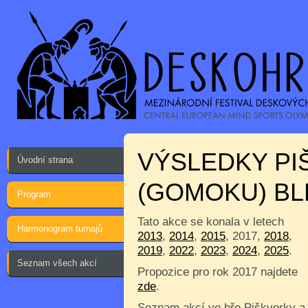
VÝSLEDKY P
Úvodní strana
(GOMOKU) B
Program
Tato akce se konala v letech
Harmonogram turnajů
2013
,
2014
,
2015
, 2017,
2018
,
2019
,
2022
,
2023
,
2024
,
2025
.
Seznam všech akcí
Propozice pro rok 2017 najdete
zde
.
Seznam akcí ve hře Piškvorky a