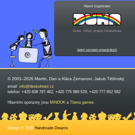
Hlavní organizátor
Duha - Děsír, projekt Deskohraní
úplný seznam organizátorů
© 2001–2026 Martin, Dan a Klára Zemanovi, Jakub Těšínský
email:
info@deskohrani.cz
telefon: +420 608 797 462; +420 775 989 529; +420 777 852 582
Hlavními sponzory jsou
MINDOK
a
Tlama games
.
Design © 2010
Handmade Dreams