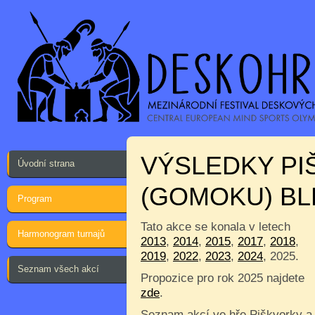
VÝSLEDKY P
Úvodní strana
(GOMOKU) B
Program
Tato akce se konala v letech
Harmonogram turnajů
2013
,
2014
,
2015
,
2017
,
2018
,
2019
,
2022
,
2023
,
2024
, 2025.
Seznam všech akcí
Propozice pro rok 2025 najdete
zde
.
Seznam akcí ve hře Piškvorky a