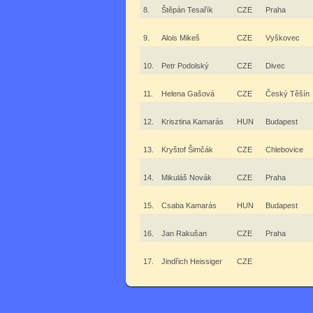
8.
Štěpán Tesařík
CZE
Praha
9.
Alois Mikeš
CZE
Vyškovec
10.
Petr Podolský
CZE
Divec
11.
Helena Gašová
CZE
Český Těšín
12.
Krisztina Kamarás
HUN
Budapest
13.
Kryštof Šimčák
CZE
Chlebovice
14.
Mikuláš Novák
CZE
Praha
15.
Csaba Kamarás
HUN
Budapest
16.
Jan Rakušan
CZE
Praha
17.
Jindřich Heissiger
CZE