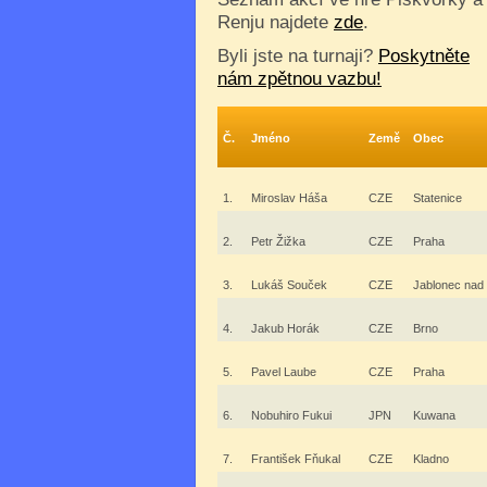
Renju najdete
zde
.
Byli jste na turnaji?
Poskytněte
nám zpětnou vazbu!
Č.
Jméno
Země
Obec
1.
Miroslav Háša
CZE
Statenice
2.
Petr Žižka
CZE
Praha
3.
Lukáš Souček
CZE
Jablonec nad
4.
Jakub Horák
CZE
Brno
5.
Pavel Laube
CZE
Praha
6.
Nobuhiro Fukui
JPN
Kuwana
7.
František Fňukal
CZE
Kladno