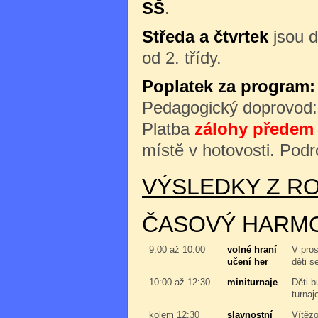
SŠ
.
Středa a čtvrtek
jsou d
od 2. třídy.
Poplatek za program:
Pedagogický doprovod
Platba
zálohy předem 
místě v hotovosti. Podr
VÝSLEDKY Z RO
ČASOVÝ HARM
9:00 až 10:00
volné hraní
V pros
učení her
děti s
10:00 až 12:30
miniturnaje
Děti b
turnaj
kolem 12:30
slavnostní
Vítězo