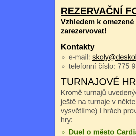
REZERVAČNÍ F
Vzhledem k omezené k
zarezervovat!
Kontakty
e-mail:
skoly@deskoh
telefonní číslo: 775 
TURNAJOVÉ HR
Kromě turnajů uvedenýc
ještě na turnaje v něk
vysvětlíme) i hrách pro
hry:
Duel o město Cardi