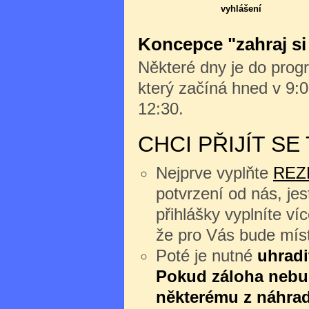
vyhlášení
Koncepce "zahraj si
Některé dny je do progr
který začíná hned v 9:0
12:30.
CHCI PŘIJÍT S
Nejprve vyplňte
REZ
potvrzení od nás, jes
přihlášky vyplníte v
že pro Vás bude míst
Poté je nutné
uhradi
Pokud záloha nebu
některému z náhrad