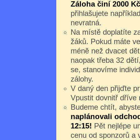
Záloha činí 2000 Kč
přihlašujete napříkl
nevratná.
Na místě doplatíte z
žáků. Pokud máte ve
méně než dvacet dět
naopak třeba 32 dětí
se, stanovíme individ
zálohy.
V daný den přijďte 
Vpustit dovnitř dřív
Budeme chtít, abyste 
naplánovali odchod 
12:15!
Pět nejlépe um
cenu od sponzorů a v