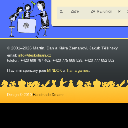
2.
Zatre
ZATRE junioři
P
© 2001–2026 Martin, Dan a Klára Zemanovi, Jakub Těšínský
email:
info@deskohrani.cz
telefon: +420 608 797 462; +420 775 989 529; +420 777 852 582
Hlavními sponzory jsou
MINDOK
a
Tlama games
.
Design © 2010
Handmade Dreams