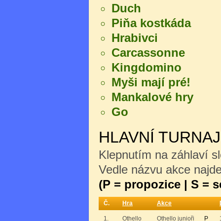
Duch
Piňa kostkáda
Hrabivci
Carcassonne
Kingdomino
Myši mají pré!
Mankalové hry
Go
HLAVNÍ TURNA
Klepnutím na záhlaví sl
Vedle názvu akce najdet
(P = propozice | S = 
Č.
Hra
Akce
1.
Othello
Othello junioři
P