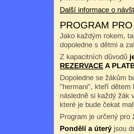
Další informace o náv
PROGRAM PRO Š
Jako každým rokem, tak
dopoledne s dětmi a zah
Z kapacitních důvodů
j
REZERVACE
A PLAT
Dopoledne se žákům b
"hermani", kteří dětem 
následně si každý žák 
které je bude čekat m
Program je určený pro ž
Pondělí a úterý
jsou d