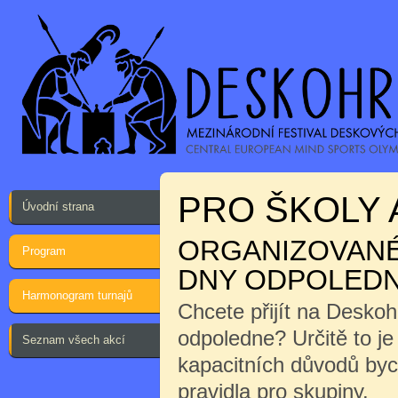
PRO ŠKOLY 
Úvodní strana
ORGANIZOVANÉ 
Program
DNY ODPOLEDN
Harmonogram turnajů
Chcete přijít na Desko
odpoledne? Určitě to j
Seznam všech akcí
kapacitních důvodů byc
pravidla pro skupiny.