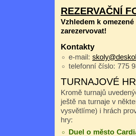
REZERVAČNÍ F
Vzhledem k omezené k
zarezervovat!
Kontakty
e-mail:
skoly@deskoh
telefonní číslo: 775 
TURNAJOVÉ HR
Kromě turnajů uvedenýc
ještě na turnaje v něk
vysvětlíme) i hrách pro
hry:
Duel o město Cardi