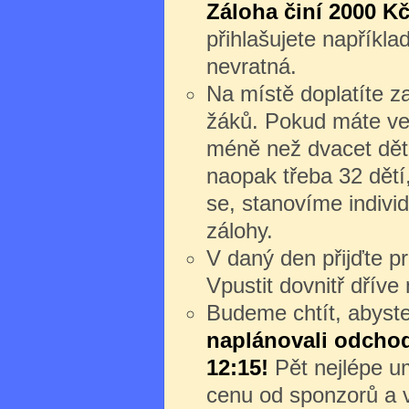
Záloha činí 2000 Kč
přihlašujete napříkl
nevratná.
Na místě doplatíte z
žáků. Pokud máte ve
méně než dvacet dět
naopak třeba 32 dětí
se, stanovíme individ
zálohy.
V daný den přijďte 
Vpustit dovnitř dřív
Budeme chtít, abyste 
naplánovali odchod 
12:15!
Pět nejlépe um
cenu od sponzorů a v