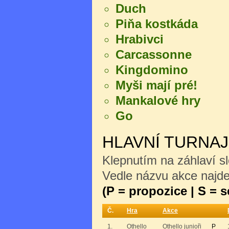
Duch
Piňa kostkáda
Hrabivci
Carcassonne
Kingdomino
Myši mají pré!
Mankalové hry
Go
HLAVNÍ TURNA
Klepnutím na záhlaví sl
Vedle názvu akce najdet
(P = propozice | S = 
Č.
Hra
Akce
1.
Othello
Othello junioři
P