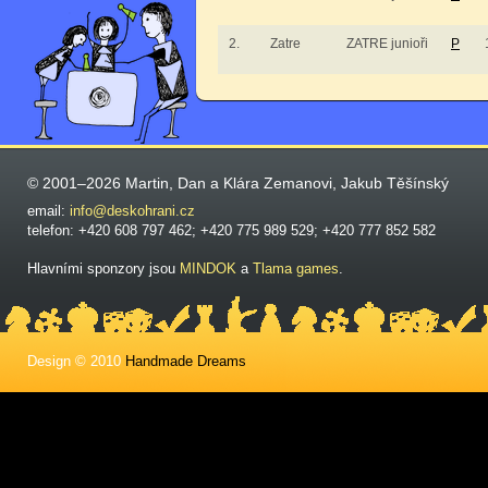
2.
Zatre
ZATRE junioři
P
© 2001–2026 Martin, Dan a Klára Zemanovi, Jakub Těšínský
email:
info@deskohrani.cz
telefon: +420 608 797 462; +420 775 989 529; +420 777 852 582
Hlavními sponzory jsou
MINDOK
a
Tlama games
.
Design © 2010
Handmade Dreams