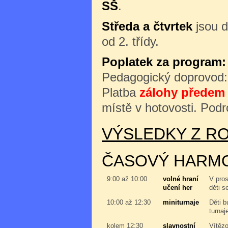
SŠ
.
Středa a čtvrtek
jsou d
od 2. třídy.
Poplatek za program:
Pedagogický doprovod
Platba
zálohy předem 
místě v hotovosti. Podr
VÝSLEDKY Z RO
ČASOVÝ HARM
9:00 až 10:00
volné hraní
V pros
učení her
děti s
10:00 až 12:30
miniturnaje
Děti b
turnaj
kolem 12:30
slavnostní
Vítězo