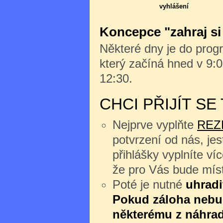
vyhlášení
Koncepce "zahraj si
Některé dny je do progr
který začíná hned v 9:0
12:30.
CHCI PŘIJÍT S
Nejprve vyplňte
REZ
potvrzení od nás, jes
přihlášky vyplníte v
že pro Vás bude míst
Poté je nutné
uhradi
Pokud záloha nebu
některému z náhrad