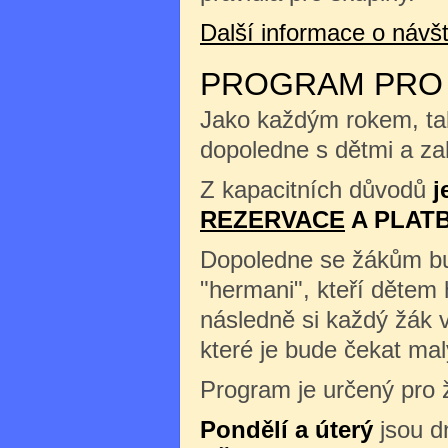
Další informace o náv
PROGRAM PRO Š
Jako každým rokem, tak
dopoledne s dětmi a zah
Z kapacitních důvodů
j
REZERVACE
A PLAT
Dopoledne se žákům b
"hermani", kteří dětem 
následně si každý žák 
které je bude čekat m
Program je určený pro ž
Pondělí a úterý
jsou d