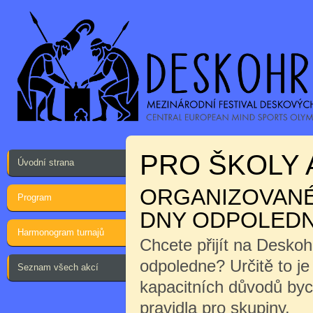
PRO ŠKOLY 
Úvodní strana
ORGANIZOVANÉ 
Program
DNY ODPOLEDN
Harmonogram turnajů
Chcete přijít na Desko
odpoledne? Určitě to j
Seznam všech akcí
kapacitních důvodů byc
pravidla pro skupiny.