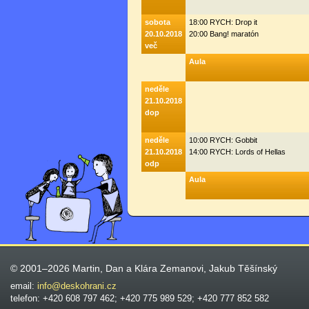
sobota
18:00 RYCH: Drop it
20.10.2018
20:00 Bang! maratón
več
Aula
neděle
21.10.2018
dop
neděle
10:00 RYCH: Gobbit
21.10.2018
14:00 RYCH: Lords of Hellas
odp
Aula
© 2001–2026 Martin, Dan a Klára Zemanovi, Jakub Těšínský
email:
info@deskohrani.cz
telefon: +420 608 797 462; +420 775 989 529; +420 777 852 582