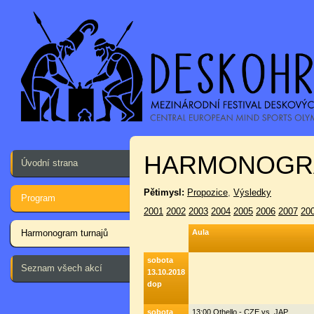
HARMONOGR
Úvodní strana
Pětimysl:
Propozice
,
Výsledky
Program
2001
2002
2003
2004
2005
2006
2007
20
Harmonogram turnajů
Aula
sobota
Seznam všech akcí
13.10.2018
dop
sobota
13:00 Othello - CZE vs. JAP