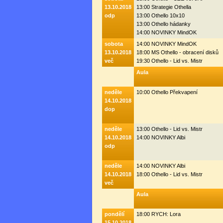
13.10.2018
13:00 Strategie Othella
odp
13:00 Othello 10x10
13:00 Othello hádanky
14:00 NOVINKY MindOK
sobota
14:00 NOVINKY MindOK
13.10.2018
18:00 MS Othello - obracení disků
več
19:30 Othello - Lid vs. Mistr
Aula
neděle
10:00 Othello Překvapení
14.10.2018
dop
neděle
13:00 Othello - Lid vs. Mistr
14.10.2018
14:00 NOVINKY Albi
odp
neděle
14:00 NOVINKY Albi
14.10.2018
18:00 Othello - Lid vs. Mistr
več
Aula
pondělí
18:00 RYCH: Lora
15.10.2018