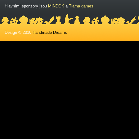
Hlavními sponzory jsou
MINDOK
a
Tlama games
.
Design © 2010
Handmade Dreams