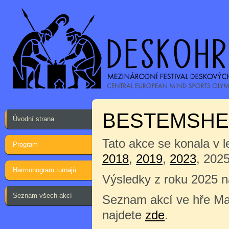
BESTEMSHE
Úvodní strana
Tato akce se konala v 
Program
2018
,
2019
,
2023
, 2025
Harmonogram turnajů
Výsledky z roku 2025 
Seznam všech akcí
Seznam akcí ve hře Ma
najdete
zde
.