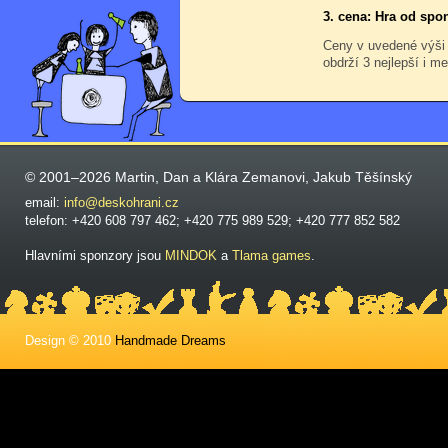
3. cena: Hra od spo
Ceny v uvedené výši
obdrží 3 nejlepší i me
© 2001–2026 Martin, Dan a Klára Zemanovi, Jakub Těšínský
email:
info@deskohrani.cz
telefon: +420 608 797 462; +420 775 989 529; +420 777 852 582
Hlavními sponzory jsou
MINDOK
a
Tlama games
.
Design © 2010
Handmade Dreams