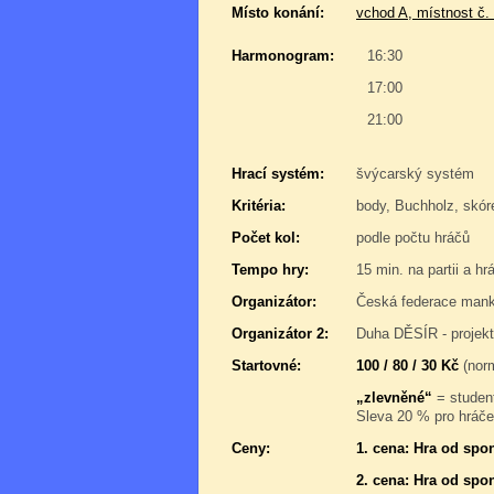
Místo konání:
vchod A, místnost č.
Harmonogram:
16:30
17:00
21:00
Hrací systém:
švýcarský systém
Kritéria:
body, Buchholz, skór
Počet kol:
podle počtu hráčů
Tempo hry:
15 min. na partii a hr
Organizátor:
Česká federace manka
Organizátor 2:
Duha DĚSÍR - projek
Startovné:
100 / 80 / 30 Kč
(norm
„zlevněné“
= student
Sleva 20 % pro hráče,
Ceny:
1. cena: Hra od spo
2. cena: Hra od spo