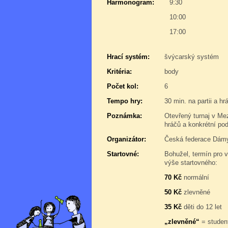
Harmonogram:
9:30
10:00
17:00
Hrací systém:
švýcarský systém
Kritéria:
body
Počet kol:
6
Tempo hry:
30 min. na partii a h
Poznámka:
Otevřený turnaj v Me
hráčů a konkrétní po
Organizátor:
Česká federace Dám
Startovné:
Bohužel, termín pro v
výše startovného:
70 Kč
normální
50 Kč
zlevněné
35 Kč
děti do 12 let
„zlevněné“
= student