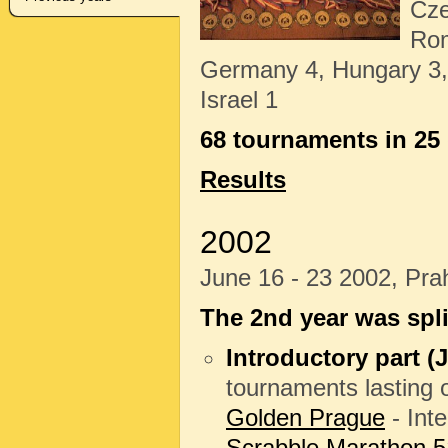
Cze
Rom
Germany 4, Hungary 3, B
Israel 1
68 tournaments in 25
Results
2002
June 16 - 23 2002, Pr
The 2
nd
year was spli
Introductory part (J
tournaments lasting 
Golden Prague
- Int
Scrabble Marathon 