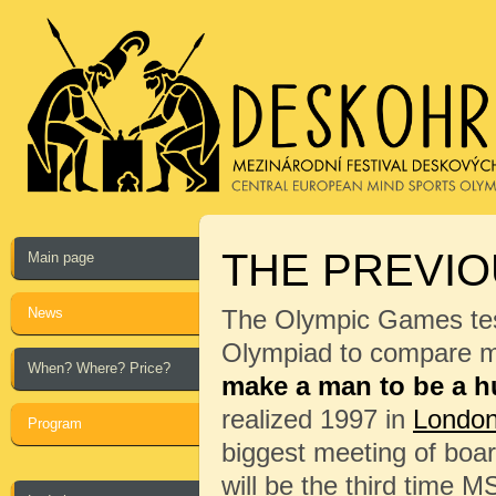
THE PREVIO
Main page
News
The Olympic Games test
Olympiad to compare me
When? Where? Price?
make a man to be a 
realized 1997 in
Londo
Program
biggest meeting of boa
will be the third time 