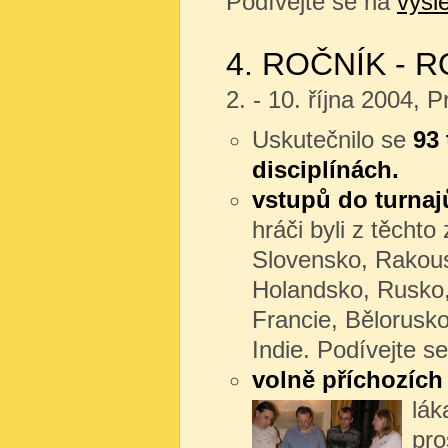
Podívejte se na
výsl
4. ROČNÍK - R
2. - 10. října 2004,
Uskutečnilo se
93 
disciplínách.
vstupů do turnaj
hráči byli z těchto
Slovensko, Rakou
Holandsko, Rusko, 
Francie, Bělorusk
Indie. Podívejte s
volně příchozích
lák
pro