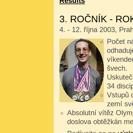
Results
3. ROČNÍK - RO
4. - 12. října 2003, Pr
Počet n
odhaduj
víkendec
švech.
Uskutečn
34 disci
Vstupů d
zemí sv
Absolutní vítěz Olym
doslova obtěžkán meda