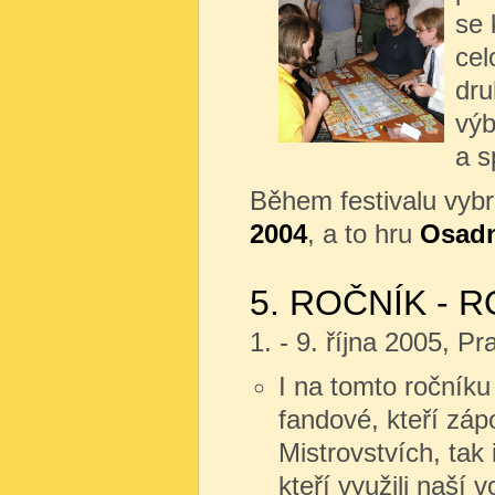
se 
cel
dru
výb
a s
Během festivalu vyb
2004
, a to hru
Osadn
5. ROČNÍK - R
1. - 9. října 2005, P
I na tomto ročníku 
fandové, kteří zápol
Mistrovstvích, tak i
kteří využili naší 