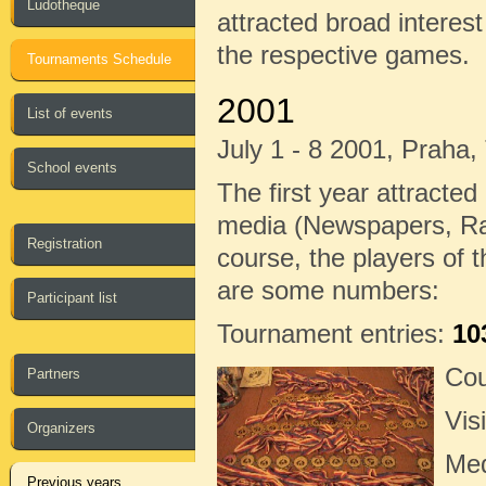
Ludotheque
attracted broad interest
the respective games.
Tournaments Schedule
2001
List of events
July 1 - 8 2001, Praha
School events
The first year attracted 
media (Newspapers, Radi
Registration
course, the players of 
are some numbers:
Participant list
Tournament entries:
10
Cou
Partners
Vis
Organizers
Me
Previous years