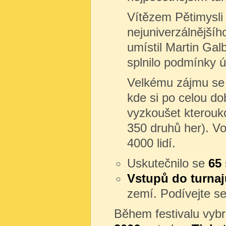
Vítězem Pětimysli 
nejuniverzálnějšíh
umístil Martin Gal
splnilo podmínky ú
Velkému zájmu se j
kde si po celou do
vyzkoušet kterouko
350 druhů her). V
4000 lidí.
Uskutečnilo se
65 
Vstupů do turna
zemí. Podívejte s
Během festivalu vyb