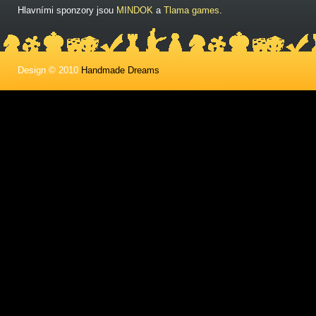
Hlavními sponzory jsou
MINDOK
a
Tlama games
.
Design © 2010
Handmade Dreams