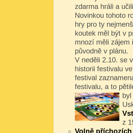
zdarma hráli a učil
Novinkou tohoto r
hry pro ty nejmenš
koutek měl být v 
mnozí měli zájem i
původně v plánu.
V neděli 2.10. se 
historii festivalu 
festival zaznamena
festivalu, a to pě
byl 
Usk
Vs
z 1
Volně příchozích