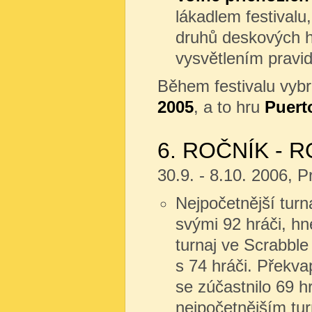
lákadlem festivalu
druhů deskových he
vysvětlením pravid
Během festivalu vyb
2005
, a to hru
Puert
6. ROČNÍK - R
30.9. - 8.10. 2006, 
Nejpočetnější turn
svými 92 hráči, hn
turnaj ve Scrabble
s 74 hráči. Překva
se zúčastnilo 69 hr
nejpočetnějším tu