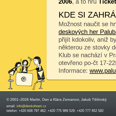
2006
, a to hru
Ticket
KDE SI ZAHRÁ
Možnost naučit se hr
deskových her Palub
přijít kdokoliv, aniž 
některou ze stovky de
Klub se nachází v Pr
otevřeno po-čt 17-22
Informace:
www.palu
© 2001–2026 Martin, Dan a Klára Zemanovi, Jakub Těšínský
email:
info@deskohrani.cz
telefon: +420 608 797 462; +420 775 989 529; +420 777 852 582