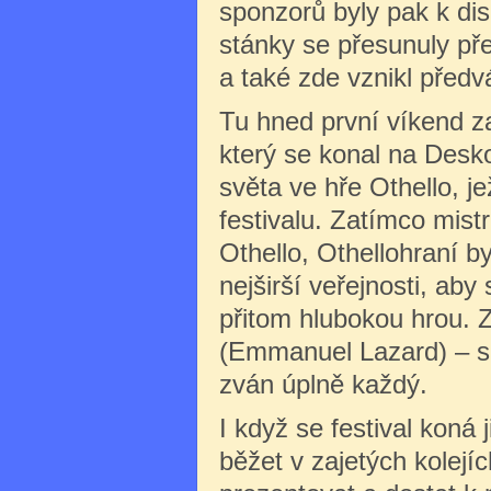
sponzorů byly pak k dis
stánky se přesunuly před
a také zde vznikl předv
Tu hned první víkend za
který se konal na Desk
světa ve hře Othello, j
festivalu. Zatímco mist
Othello, Othellohraní b
nejširší veřejnosti, ab
přitom hlubokou hrou. Z
(Emmanuel Lazard) – si
zván úplně každý.
I když se festival kon
běžet v zajetých kolejí