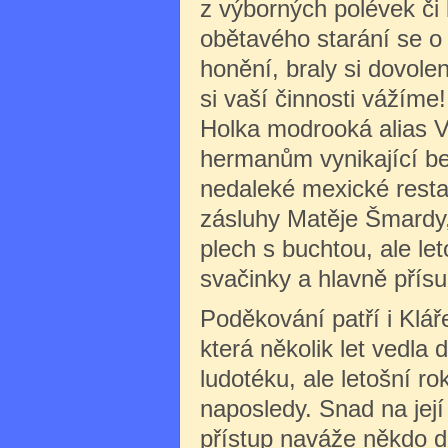
z výborných polévek či 
obětavého starání se o
honění, braly si dovole
si vaší činnosti vážíme
Holka modrooká alias V
hermanům vynikající be
nedaleké mexické restau
zásluhy Matěje Šmardy,
plech s buchtou, ale let
svačinky a hlavně přísun
Poděkování patří i Klá
která několik let vedla 
ludotéku, ale letošní rok
naposledy. Snad na její
přístup naváže někdo da