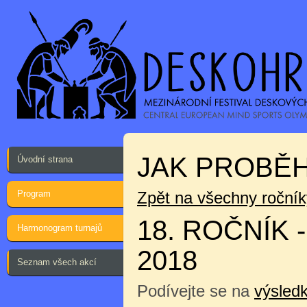
JAK PROBĚH
Úvodní strana
Program
Zpět na všechny ročník
18. ROČNÍK 
Harmonogram turnajů
2018
Seznam všech akcí
Podívejte se na
výsledk