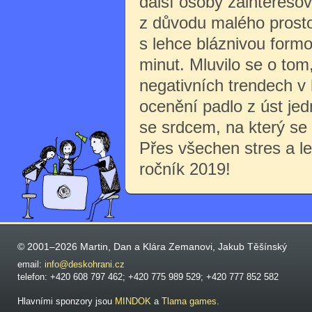
další osoby zainteresov
z důvodu malého prosto
s lehce bláznivou formo
minut. Mluvilo se o tom
negativních trendech v h
ocenění padlo z úst jed
se srdcem, na který se 
Přes všechen stres a le
ročník 2019!
© 2001–2026 Martin, Dan a Klára Zemanovi, Jakub Těšínský
email:
info@deskohrani.cz
telefon: +420 608 797 462; +420 775 989 529; +420 777 852 582
Hlavními sponzory jsou
MINDOK
a
Tlama games
.