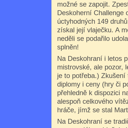
možné se zapojit. Zpes
Deskoherní Challenge o
úctyhodných 149 druhů h
získal její vlaječku. A 
neděli se podařilo udol
splněn!
Na Deskohraní i letos p
mistrovské, ale pozor, 
je to potřeba.) Zkušení t
diplomy i ceny (hry či 
přehledně k dispozici 
alespoň celkového vítěze
hráče, jímž se stal Mar
Na Deskohraní se tradi