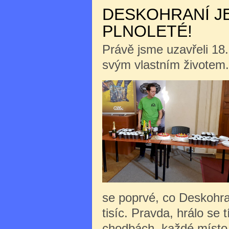
DESKOHRANÍ J
PLNOLETÉ!
Právě jsme uzavřeli 18.
svým vlastním životem.
se poprvé, co Deskohra
tisíc.
Pravda, hrálo se 
chodbách, každé místo s