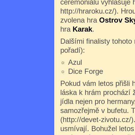
ceremoniálu vyhlašuje h
http://hraroku.cz/). Hr
zvolena hra
Ostrov Sk
hra
Karak
.
Dalšími finalisty tohot
pořadí):
Azul
Dice Forge
Pokud vám letos přišli h
láska k hrám prochází 
jídla nejen pro hermany
samozřejmě v bufetu. T
(http://devet-zivotu.cz/
usmívají. Bohužel letos