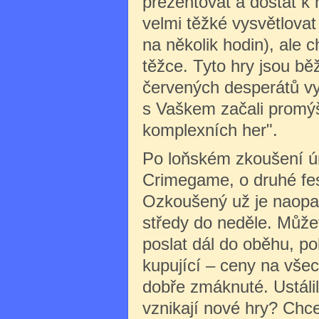
prezentovat a dostat k 
velmi těžké vysvětlova
na několik hodin), ale 
těžce. Tyto hry jsou bě
červených desperátů vys
s Vaškem začali promýšl
komplexních her".
Po loňském zkoušení únik
Crimegame, o druhé fest
Ozkoušený už je naopak 
středy do neděle. Můžet
poslat dál do oběhu, po
kupující – ceny na vše
dobře zmáknuté. Ustálil
vznikají nové hry? Chce