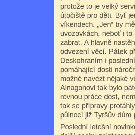
protože to je velký serv
útočiště pro děti. Byť je
víkendech. „Jen“ by mě
uvozovkách, neboť i to
zabrat. A hlavně nastěh
odvezení věcí. Pátek p
Deskohraním i poslední 
pomáhající dosti nároč
možné navézt nějaké věc
Alnagonovi tak bylo pát
rovnou práce dost, nemu
tak se přípravy protáhl
půlnocí již Tyršův dům 
Poslední letošní novink