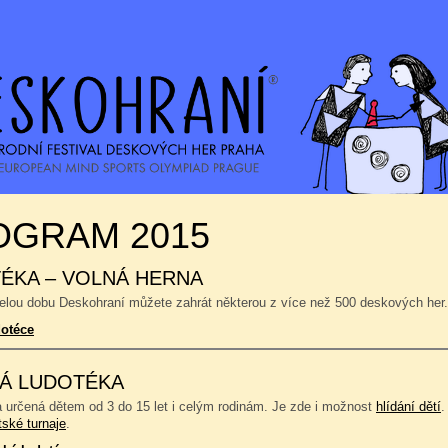
OGRAM 2015
ÉKA – VOLNÁ HERNA
celou dobu Deskohraní můžete zahrát některou z více než 500 deskových her.
dotéce
Á LUDOTÉKA
a určená dětem od 3 do 15 let i celým rodinám. Je zde i možnost
hlídání dětí
.
tské turnaje
.