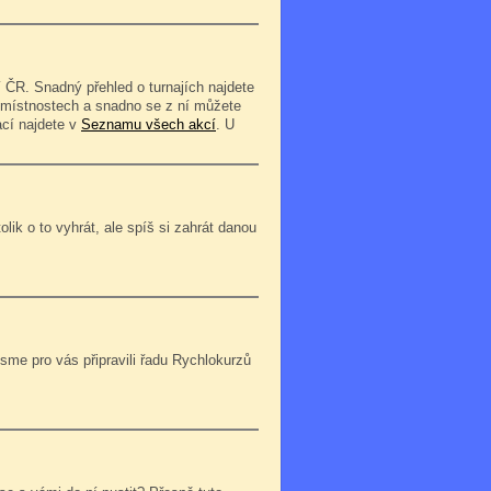
 ČR. Snadný přehled o turnajích najdete
o místnostech a snadno se z ní můžete
ací najdete v
Seznamu všech akcí
. U
lik o to vyhrát, ale spíš si zahrát danou
jsme pro vás připravili řadu Rychlokurzů