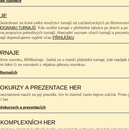
ské ludotéce
JE
Deskohraní se koná velké množství turnajů od začátečnických po Mistrovství
OGRAMU TURNAJŮ
. Kde uvidíte turnaje v přehledné tabulce po dnech a p
 na propozice jednotlivých turnajů. Abecední seznam všech turnajů a prezent
rnajů doporučujeme vyplnit včas
PŘIHLÁŠKU
URNAJE
íme novinku, MINIturnaje. Jedná se o menší přátelské turnaje, kde nepůjde to
mi lidmi či se seznámit s nějakou pěknou novinkou.
Iturnajích
OKURZY A PREZENTACE HER
neznamená naučit se její pravidla, tím to vlastně často teprve začíná. Proto 
í her.
hlokurzech a prezentacích
 KOMPLEXNÍCH HER