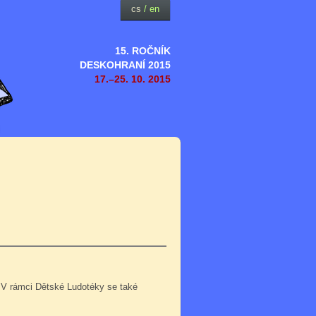
cs
/
en
15. ROČNÍK
DESKOHRANÍ 2015
17.–25. 10. 2015
 V rámci Dětské Ludotéky se také