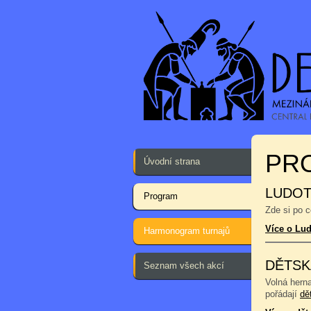
PR
Úvodní strana
LUDOT
Program
Zde si po 
Více o Lu
Harmonogram turnajů
DĚTSK
Seznam všech akcí
Volná hern
pořádají
dě