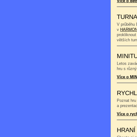
Více o dět
TURNA
V průběhu 
v
HARMON
prokliknout
větších tu
MINIT
Letos zavád
hru s různý
Více o MIN
RYCHL
Poznat hru 
a prezentac
Více o ryc
HRANÍ