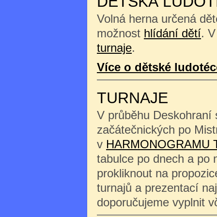
DĚTSKÁ LUDOT
Volná herna určená děte
možnost
hlídání dětí
. V
turnaje
.
Více o dětské ludotéc
TURNAJE
V průběhu Deskohraní s
začátečnických po Mist
v
HARMONOGRAMU 
tabulce po dnech a po 
prokliknout na propozi
turnajů a prezentací na
doporučujeme vyplnit 