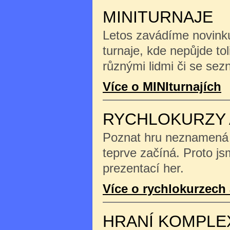
MINITURNAJE
Letos zavádíme novinku
turnaje, kde nepůjde tol
různými lidmi či se se
Více o MINIturnajích
RYCHLOKURZY 
Poznat hru neznamená na
teprve začíná. Proto js
prezentací her.
Více o rychlokurzech 
HRANÍ KOMPLE