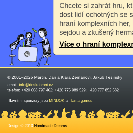
Chcete si zahrát hru, k
dost lidí ochotných se 
hraní komplexních her,
sejdou a zkušený herma
Více o hraní komplex
© 2001–2026 Martin, Dan a Klára Zemanovi, Jakub Těšínský
email:
info@deskohrani.cz
telefon: +420 608 797 462; +420 775 989 529; +420 777 852 582
Hlavními sponzory jsou
MINDOK
a
Tlama games
.
Design © 2010
Handmade Dreams