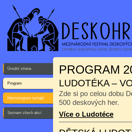
PROGRAM 2
Úvodní strana
LUDOTÉKA – V
Program
Zde si po celou dobu D
Harmonogram turnajů
500 deskových her.
Více o Ludotéce
Seznam všech akcí