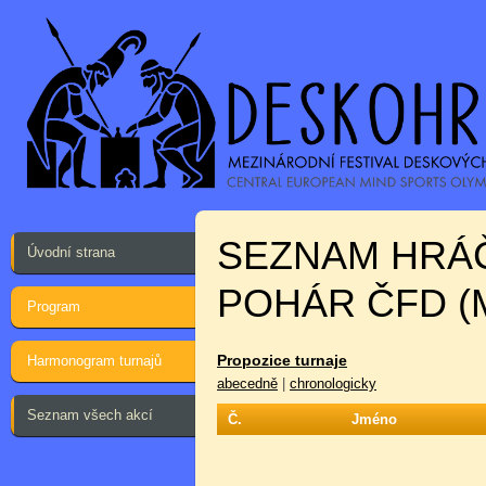
SEZNAM HRÁ
Úvodní strana
POHÁR ČFD (
Program
Propozice turnaje
Harmonogram turnajů
abecedně
|
chronologicky
Seznam všech akcí
Č.
Jméno