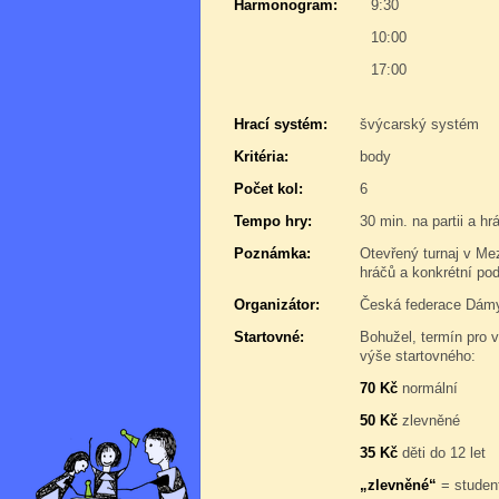
Harmonogram:
9:30
10:00
17:00
Hrací systém:
švýcarský systém
Kritéria:
body
Počet kol:
6
Tempo hry:
30 min. na partii a h
Poznámka:
Otevřený turnaj v Me
hráčů a konkrétní po
Organizátor:
Česká federace Dám
Startovné:
Bohužel, termín pro v
výše startovného:
70 Kč
normální
50 Kč
zlevněné
35 Kč
děti do 12 let
„zlevněné“
= student