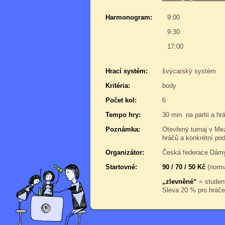
Harmonogram:
9:00
9:30
17:00
Hrací systém:
švýcarský systém
Kritéria:
body
Počet kol:
6
Tempo hry:
30 min. na partii a h
Poznámka:
Otevřený turnaj v Me
hráčů a konkrétní po
Organizátor:
Česká federace Dám
Startovné:
90 / 70 / 50 Kč
(normá
„zlevněné“
= student
Sleva 20 % pro hráče,