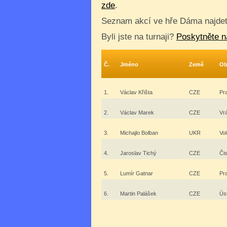
zde
.
Seznam akcí ve hře Dáma najde
Byli jste na turnaji?
Poskytněte n
Č.
Jméno
Země
Ob
1.
Václav Křišta
CZE
Pr
2.
Václav Marek
CZE
Vr
3.
Michajlo Bolban
UKR
Vo
4.
Jaroslav Tichý
CZE
Či
5.
Lumír Gatnar
CZE
Pr
6.
Martin Palášek
CZE
Úst