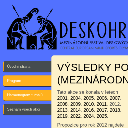
VÝSLEDKY P
Úvodní strana
(MEZINÁRODN
Program
Tato akce se konala v letech
Harmonogram turnajů
2001
,
2004
,
2005
,
2006
,
2007
,
2008
,
2009
,
2010
,
2011
, 2012,
Seznam všech akcí
2013
,
2014
,
2016
,
2017
,
2018
,
2019
,
2022
,
2024
,
2025
.
Propozice pro rok 2012 najdete