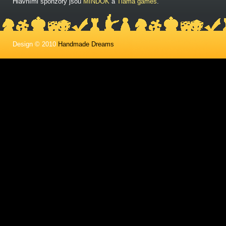
Hlavními sponzory jsou
MINDOK
a
Tlama games
.
Design © 2010
Handmade Dreams