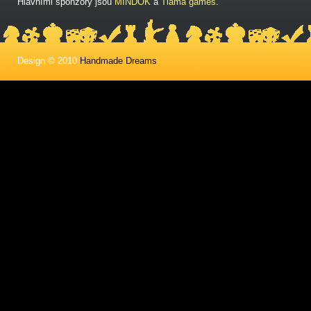
Hlavními sponzory jsou
MINDOK
a
Tlama games
.
Design © 2010
Handmade Dreams