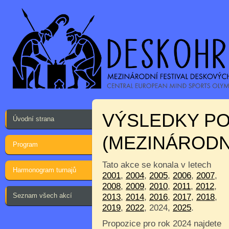
VÝSLEDKY P
Úvodní strana
(MEZINÁRODN
Program
Tato akce se konala v letech
Harmonogram turnajů
2001
,
2004
,
2005
,
2006
,
2007
,
2008
,
2009
,
2010
,
2011
,
2012
,
Seznam všech akcí
2013
,
2014
,
2016
,
2017
,
2018
,
2019
,
2022
, 2024,
2025
.
Propozice pro rok 2024 najdete