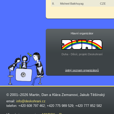
8.
Misheel Batkhuyag
CZE
Hlavní organizátor
Duha - Děsír, projekt Deskohraní
úplný seznam organizátorů
© 2001–2026 Martin, Dan a Klára Zemanovi, Jakub Těšínský
email:
info@deskohrani.cz
telefon: +420 608 797 462; +420 775 989 529; +420 777 852 582