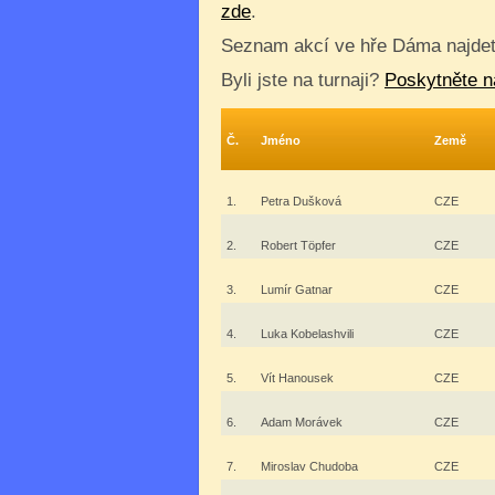
zde
.
Seznam akcí ve hře Dáma najde
Byli jste na turnaji?
Poskytněte n
Č.
Jméno
Země
1.
Petra Dušková
CZE
2.
Robert Töpfer
CZE
3.
Lumír Gatnar
CZE
4.
Luka Kobelashvili
CZE
5.
Vít Hanousek
CZE
6.
Adam Morávek
CZE
7.
Miroslav Chudoba
CZE