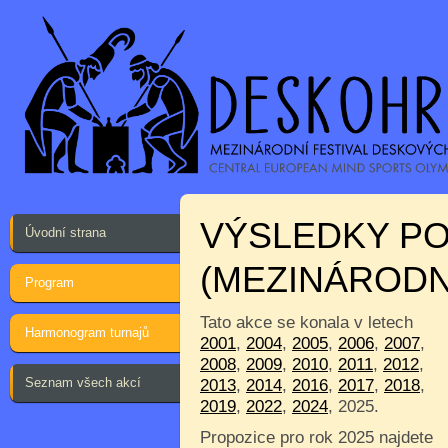
VÝSLEDKY P
Úvodní strana
(MEZINÁRODN
Program
Tato akce se konala v letech
Harmonogram turnajů
2001
,
2004
,
2005
,
2006
,
2007
,
2008
,
2009
,
2010
,
2011
,
2012
,
Seznam všech akcí
2013
,
2014
,
2016
,
2017
,
2018
,
2019
,
2022
,
2024
, 2025.
Propozice pro rok 2025 najdete