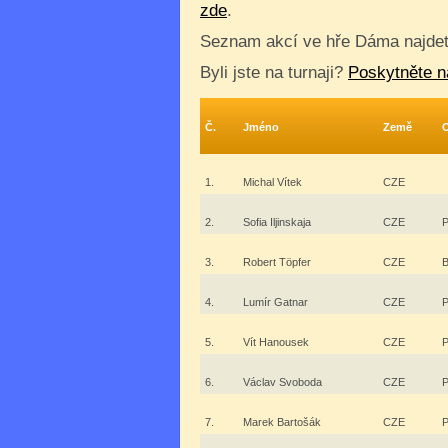
zde
.
Seznam akcí ve hře Dáma najde
Byli jste na turnaji?
Poskytněte n
Č.
Jméno
Země
1.
Michal Vítek
CZE
2.
Sofia Iljinskaja
CZE
P
3.
Robert Töpfer
CZE
B
4.
Lumír Gatnar
CZE
P
5.
Vít Hanousek
CZE
P
6.
Václav Svoboda
CZE
P
7.
Marek Bartošák
CZE
P