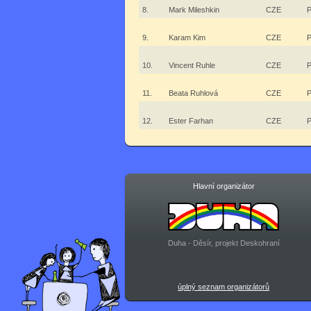
8.
Mark Mileshkin
CZE
P
9.
Karam Kim
CZE
P
10.
Vincent Ruhle
CZE
P
11.
Beata Ruhlová
CZE
P
12.
Ester Farhan
CZE
P
Hlavní organizátor
Duha - Děsír, projekt Deskohraní
úplný seznam organizátorů