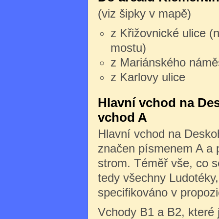
(viz šipky v mapě)
z Křižovnické ulice (
mostu)
z Mariánského námě
z Karlovy ulice
Hlavní vchod na Des
vchod A
Hlavní vchod na Deskoh
značen písmenem A a po
strom. Téměř vše, co s
tedy všechny Ludotéky, 
specifikováno v propozi
Vchody B1 a B2, které 