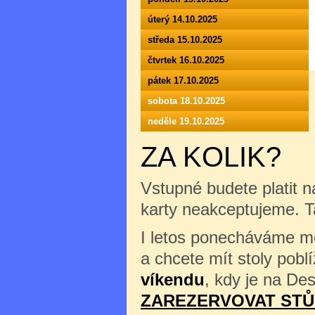
úterý 14.10.2025
středa 15.10.2025
čtvrtek 16.10.2025
pátek 17.10.2025
sobota 18.10.2025
neděle 19.10.2025
ZA KOLIK?
Vstupné budete platit n
karty neakceptujeme. 
I letos ponecháváme mož
a chcete mít stoly pob
víkendu
, kdy je na Des
ZAREZERVOVAT STŮ