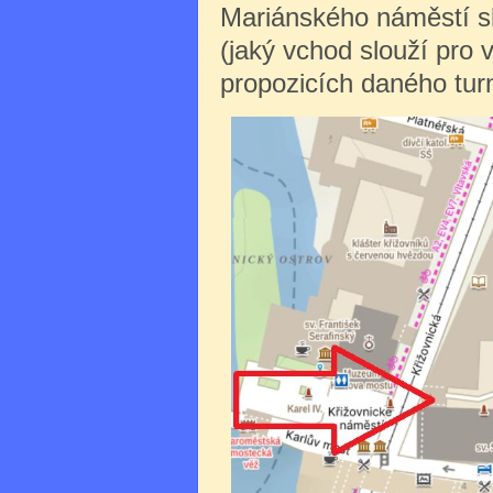
Mariánského náměstí sl
(jaký vchod slouží pro 
propozicích daného turn