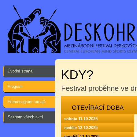
KDY?
Úvodní strana
Program
Festival proběhne ve 
Harmonogram turnajů
OTEVÍRACÍ DOBA
Seznam všech akcí
sobota 11.10.2025
neděle 12.10.2025
pondělí 13.10.2025