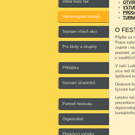
Volné hraní her
OTVÍR
VSTU
PROG
Harmonogram turnajů
TURN
O FES
Seznam všech akcí
Přijďte za 
Praze zahr
Pro školy a skupiny
známé i ne
prastaré, pr
v soutěžích
V naší Ludo
Přihláška
více než 6
špičkové tu
Seznam účastníků
Deskové hry
fyzické kon
Letošní ro
prezentace,
Partneři festivalu
doprovodný
kontaktníh
Organizátoři
Předchozí ročníky