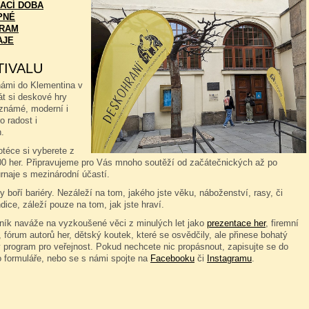
ACÍ DOBA
PNÉ
RAM
AJE
TIVALU
námi do Klementina v
át si deskové hry
známé, moderní i
o radost i
.
téce si vyberete z
00 her. Připravujeme pro Vás mnoho soutěží od začátečnických až po
rnaje s mezinárodní účastí.
 boří bariéry. Nezáleží na tom, jakého jste věku, náboženství, rasy, či
dice, záleží pouze na tom, jak jste hraví.
čník naváže na vyzkoušené věci z minulých let jako
prezentace her
, firemní
 fórum autorů her, dětský koutek, které se osvědčily, ale přinese bohatý
 program pro veřejnost. Pokud nechcete nic propásnout, zapisujte se do
o formuláře, nebo se s námi spojte na
Facebooku
či
Instagramu
.