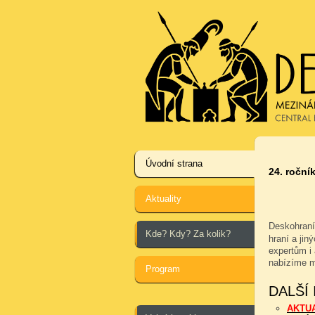
Úvodní strana
24. ročník
Aktuality
Deskohraní
Kde? Kdy? Za kolik?
hraní a jin
expertům i 
nabízíme m
Program
DALŠÍ
AKTU