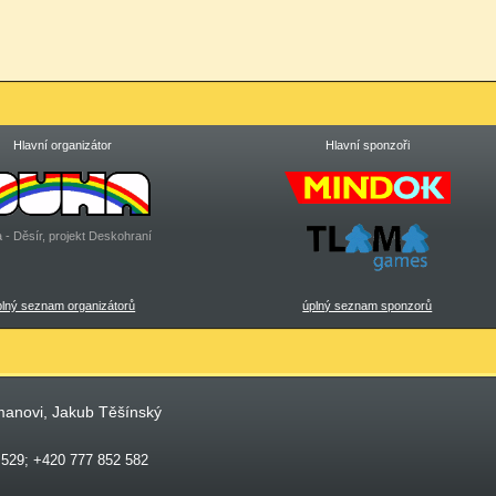
Hlavní organizátor
Hlavní sponzoři
 - Děsír, projekt Deskohraní
plný seznam organizátorů
úplný seznam sponzorů
manovi, Jakub Těšínský
 529; +420 777 852 582