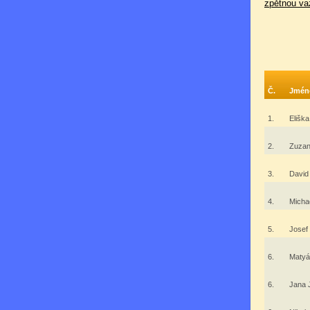
zpětnou va
Č.
Jmén
1.
Elišk
2.
Zuzan
3.
David
4.
Micha
5.
Josef
6.
Matyá
6.
Jana 