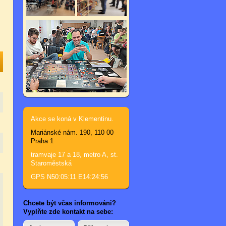
Akce se koná v Klementinu.
Mariánské nám. 190, 110 00
Praha 1
tramvaje 17 a 18, metro A, st.
Staroměstská
GPS N50:05:11 E14:24:56
Chcete být včas informováni?
Vyplňte zde kontakt na sebe: