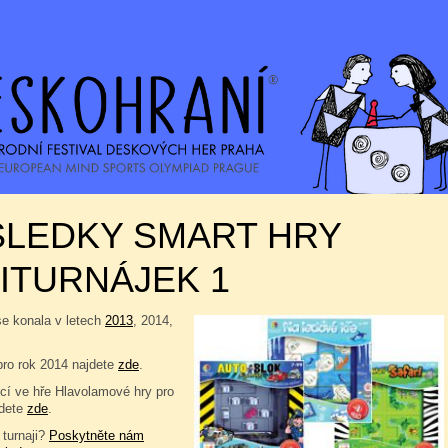
SLEDKY SMART HRY
ITURNÁJEK 1
se konala v letech
2013
, 2014,
pro rok 2014 najdete
zde
.
í ve hře Hlavolamové hry pro
jdete
zde
.
 turnaji?
Poskytněte nám