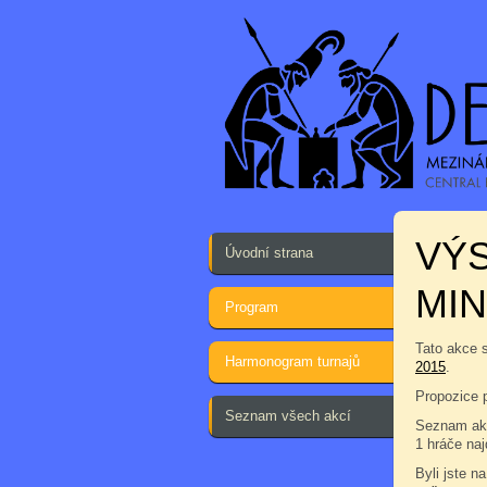
VÝ
Úvodní strana
MIN
Program
Tato akce 
Harmonogram turnajů
2015
.
Propozice 
Seznam všech akcí
Seznam akc
1 hráče na
Byli jste na