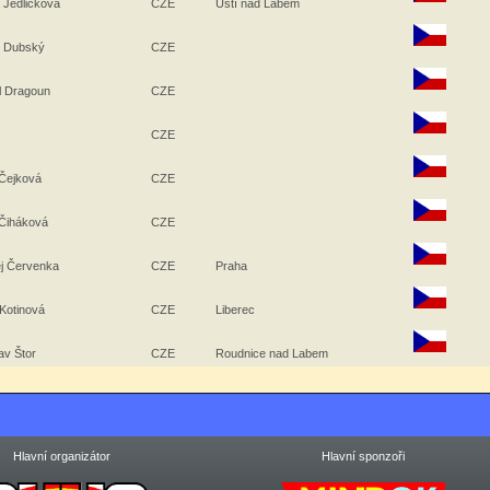
a Jedličková
CZE
Ústí nad Labem
n Dubský
CZE
l Dragoun
CZE
CZE
Čejková
CZE
Čiháková
CZE
j Červenka
CZE
Praha
Kotinová
CZE
Liberec
lav Štor
CZE
Roudnice nad Labem
Hlavní organizátor
Hlavní sponzoři