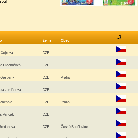
zbu!
o
Země
Obec
a Čejková
CZE
a Prachařová
CZE
 Gašparík
CZE
Praha
ela Jordánová
CZE
 Zachata
CZE
Praha
š Vančák
CZE
Jordanová
CZE
České Budějovice