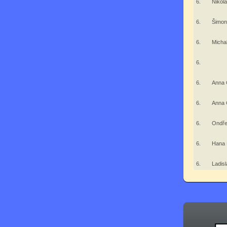
6.
Nikol
6.
Šimo
6.
Micha
6.
6.
Anna 
6.
Anna 
6.
Ondře
6.
Hana 
6.
Ladis