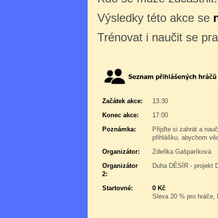
Výsledky této akce se
Trénovat i naučit se pr
Začátek akce:
13:30
Konec akce:
17:00
Poznámka:
Přijďte si zahrát a na
přihlášku, abychom věd
Organizátor:
Zdeňka Gašparíková
Organizátor
Duha DĚSÍR - projekt 
2:
Startovné:
0 Kč
Sleva 20 % pro hráče, k