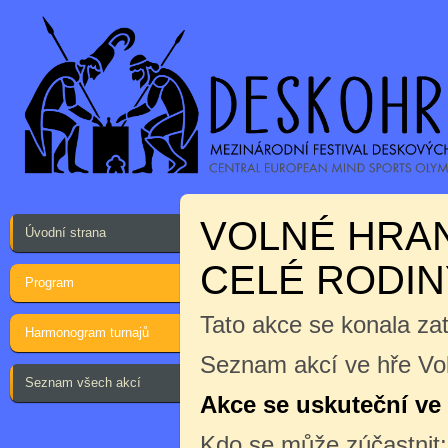
VOLNÉ HRANÍ
Úvodní strana
CELÉ RODINY
Program
Tato akce se konala za
Harmonogram turnajů
Seznam akcí ve hře Vol
Seznam všech akcí
Akce se uskuteční ve 
Kdo se může zúčastnit