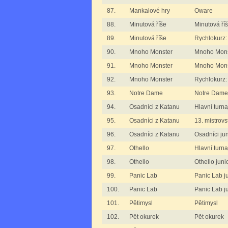
87.
Mankalové hry
Oware
88.
Minutová říše
Minutová ří
89.
Minutová říše
Rychlokurz:
90.
Mnoho Monster
Mnoho Mons
91.
Mnoho Monster
Mnoho Monst
92.
Mnoho Monster
Rychlokurz
93.
Notre Dame
Notre Dame
94.
Osadníci z Katanu
Hlavní turn
95.
Osadníci z Katanu
13. mistrovs
96.
Osadníci z Katanu
Osadníci jun
97.
Othello
Hlavní turna
98.
Othello
Othello junio
99.
Panic Lab
Panic Lab ju
100.
Panic Lab
Panic Lab ju
101.
Pětimysl
Pětimysl
102.
Pět okurek
Pět okurek