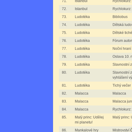
71.
Istanbul
Rychlokurz: 
72.
Istanbul
Rychlokurz: 
73.
Ludotéka
Bibliobus
74.
Ludotéka
Dětská ludo
75.
Ludotéka
Dětské tiché
76.
Ludotéka
Fórum auto
77.
Ludotéka
Noční hraní
78.
Ludotéka
Oslava 10.
79.
Ludotéka
Slavnostní 
80.
Ludotéka
Slavnostní z
vyhlášení v
81.
Ludotéka
Tichý večer
82.
Malacca
Malacca
83.
Malacca
Malacca jun
84.
Malacca
Rychlokurz:
85.
Malý princ: Udělej
Malý princ: 
mi planetu!
86.
Mankalové hry
Mistrovství