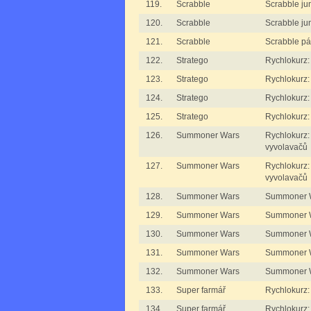
119.
Scrabble
Scrabble jun
120.
Scrabble
Scrabble jun
121.
Scrabble
Scrabble pá
122.
Stratego
Rychlokurz:
123.
Stratego
Rychlokurz:
124.
Stratego
Rychlokurz:
125.
Stratego
Rychlokurz:
126.
Summoner Wars
Rychlokurz
vyvolavačů
127.
Summoner Wars
Rychlokurz
vyvolavačů
128.
Summoner Wars
Summoner W
129.
Summoner Wars
Summoner W
130.
Summoner Wars
Summoner W
131.
Summoner Wars
Summoner W
132.
Summoner Wars
Summoner W
133.
Super farmář
Rychlokurz:
134.
Super farmář
Rychlokurz: