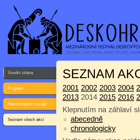
SEZNAM AKC
Úvodní strana
2001
2002
2003
2004
Program
2013
2014
2015
2016
Harmonogram turnajů
Klepnutím na záhlaví sl
abecedně
Seznam všech akcí
chronologicky