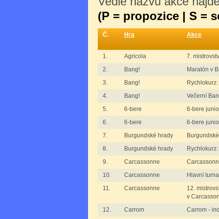
Vedle názvu akce najdet
(P = propozice | S = 
Č.
Hra
Akce
1.
Agricola
7. mistrovst
2.
Bang!
Maratón v B
3.
Bang!
Rychlokurz:
4.
Bang!
Večerní Ban
5.
6-bere
6-bere junioř
6.
6-bere
6-bere junioř
7.
Burgundské hrady
Burgundské
8.
Burgundské hrady
Rychlokurz:
9.
Carcassonne
Carcassonne 
10.
Carcassonne
Hlavní turn
11.
Carcassonne
12. mistrovs
v Carcasso
12.
Carrom
Carrom - ind