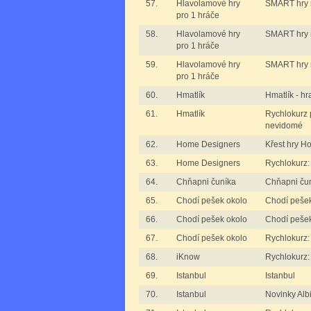
57.
Hlavolamové hry
SMART hry m
pro 1 hráče
58.
Hlavolamové hry
SMART hry m
pro 1 hráče
59.
Hlavolamové hry
SMART hry m
pro 1 hráče
60.
Hmatlík
Hmatlík - hr
61.
Hmatlík
Rychlokurz p
nevidomé
62.
Home Designers
Křest hry H
63.
Home Designers
Rychlokurz
64.
Chňapni čuníka
Chňapni čun
65.
Chodí pešek okolo
Chodí pešek
66.
Chodí pešek okolo
Chodí pešek
67.
Chodí pešek okolo
Rychlokurz:
68.
iKnow
Rychlokurz:
69.
Istanbul
Istanbul
70.
Istanbul
Novinky Al