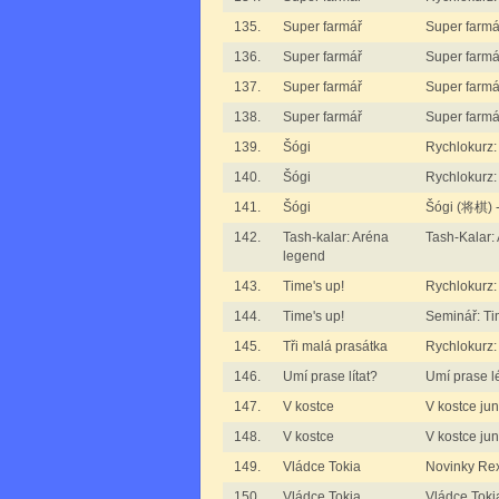
135.
Super farmář
Super farmář
136.
Super farmář
Super farmář
137.
Super farmář
Super farmář
138.
Super farmář
Super farmář
139.
Šógi
Rychlokurz
140.
Šógi
Rychlokurz
141.
Šógi
Šógi (将棋) -
142.
Tash-kalar: Aréna
Tash-Kalar:
legend
143.
Time's up!
Rychlokurz:
144.
Time's up!
Seminář: Ti
145.
Tři malá prasátka
Rychlokurz:
146.
Umí prase lítat?
Umí prase lét
147.
V kostce
V kostce juni
148.
V kostce
V kostce juni
149.
Vládce Tokia
Novinky Re
150.
Vládce Tokia
Vládce Toki