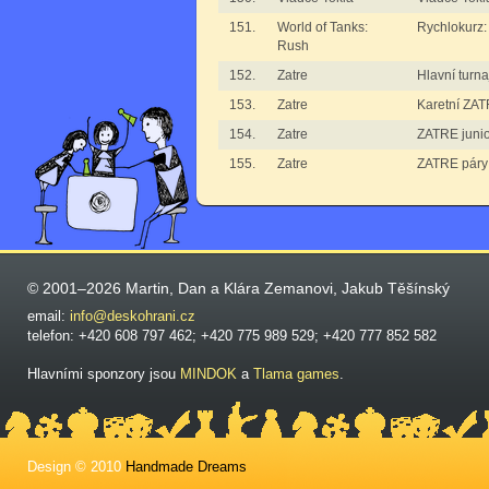
151.
World of Tanks:
Rychlokurz:
Rush
152.
Zatre
Hlavní turn
153.
Zatre
Karetní ZA
154.
Zatre
ZATRE junio
155.
Zatre
ZATRE páry
© 2001–2026 Martin, Dan a Klára Zemanovi, Jakub Těšínský
email:
info@deskohrani.cz
telefon: +420 608 797 462; +420 775 989 529; +420 777 852 582
Hlavními sponzory jsou
MINDOK
a
Tlama games
.
Design © 2010
Handmade Dreams