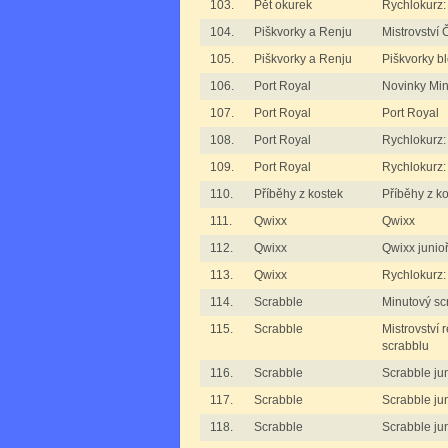
103.
Pět okurek
Rychlokurz:
104.
Piškvorky a Renju
Mistrovství
105.
Piškvorky a Renju
Piškvorky b
106.
Port Royal
Novinky M
107.
Port Royal
Port Royal
108.
Port Royal
Rychlokurz:
109.
Port Royal
Rychlokurz:
110.
Příběhy z kostek
Příběhy z ko
111.
Qwixx
Qwixx
112.
Qwixx
Qwixx junioř
113.
Qwixx
Rychlokurz:
114.
Scrabble
Minutový sc
115.
Scrabble
Mistrovství 
scrabblu
116.
Scrabble
Scrabble jun
117.
Scrabble
Scrabble juni
118.
Scrabble
Scrabble juni