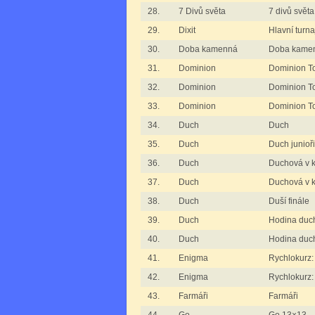
28.
7 Divů světa
7 divů světa
29.
Dixit
Hlavní turna
30.
Doba kamenná
Doba kame
31.
Dominion
Dominion To
32.
Dominion
Dominion To
33.
Dominion
Dominion T
34.
Duch
Duch
35.
Duch
Duch junioři
36.
Duch
Duchová v 
37.
Duch
Duchová v k
38.
Duch
Duší finále
39.
Duch
Hodina duc
40.
Duch
Hodina duc
41.
Enigma
Rychlokurz
42.
Enigma
Rychlokurz
43.
Farmáři
Farmáři