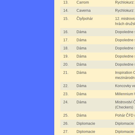
13.
Carrom
Rychlokurz:
14.
Caverna
Rychlokurz:
15.
Čtyřpohár
12. mistrovs
hrách družs
16.
Dáma
Dopoledne 
17.
Dáma
Dopoledne 
18.
Dáma
Dopoledne 
19.
Dáma
Dopoledne 
20.
Dáma
Dopoledne 
21.
Dáma
Inspiration 
mezinárodn
22.
Dáma
Koncovky ve
23.
Dáma
Millennium 
24.
Dáma
Mistrovství
(Checkers)
25.
Dáma
Pohár ČFD 
26.
Diplomacie
Diplomacie 
27.
Diplomacie
Diplomacie I