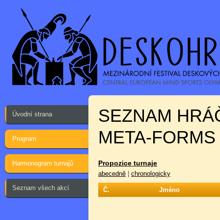
SEZNAM HRÁ
Úvodní strana
META-FORMS 
Program
Propozice turnaje
Harmonogram turnajů
abecedně
|
chronologicky
Seznam všech akcí
Č.
Jméno