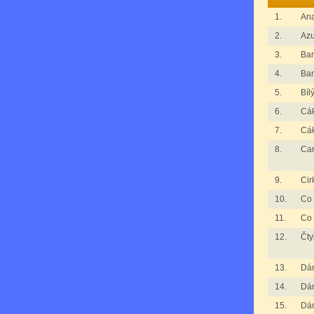
1.
An
2.
Azu
3.
Ba
4.
Ba
5.
Bíl
6.
Cák
7.
Cák
8.
Ca
9.
Cir
10.
Co 
11.
Co 
12.
Čty
13.
Dá
14.
Dá
15.
Dá