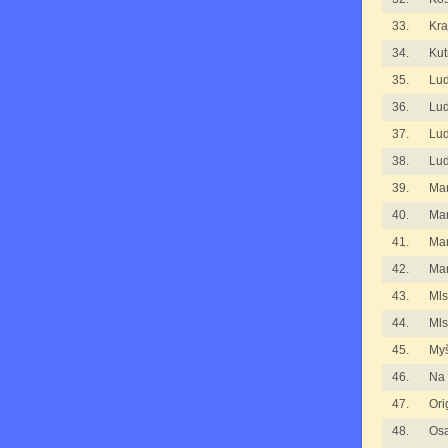
33.
Kra
34.
Kut
35.
Lu
36.
Lu
37.
Lu
38.
Lu
39.
Man
40.
Man
41.
Man
42.
Mar
43.
Mls
44.
Mls
45.
Myš
46.
Na 
47.
Ori
48.
Osa