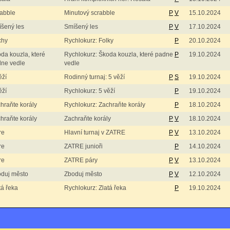
abble
Minutový scrabble
P
V
15.10.2024
šený les
Smíšený les
P
V
17.10.2024
chy
Rychlokurz: Folky
P
20.10.2024
da kouzla, které
Rychlokurz: Škoda kouzla, které padne
P
19.10.2024
ne vedle
vedle
ěží
Rodinný turnaj: 5 věží
P
S
19.10.2024
ěží
Rychlokurz: 5 věží
P
19.10.2024
hraňte korály
Rychlokurz: Zachraňte korály
P
18.10.2024
hraňte korály
Zachraňte korály
P
V
18.10.2024
re
Hlavní turnaj v ZATRE
P
V
13.10.2024
re
ZATRE junioři
P
14.10.2024
re
ZATRE páry
P
V
13.10.2024
duj město
Zboduj město
P
V
12.10.2024
tá řeka
Rychlokurz: Zlatá řeka
P
19.10.2024