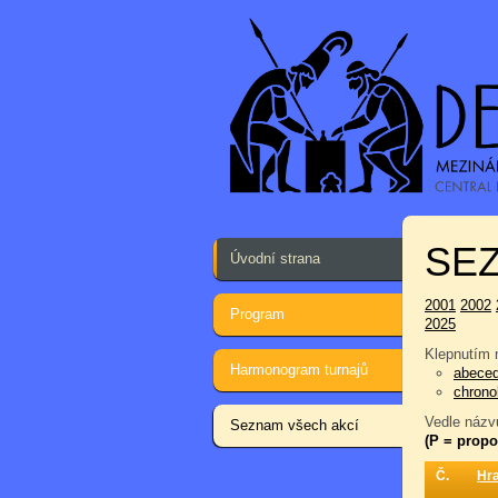
SEZ
Úvodní strana
2001
2002
Program
2025
Klepnutím n
Harmonogram turnajů
abece
chrono
Vedle názvu
Seznam všech akcí
(P = propo
Č.
Hr