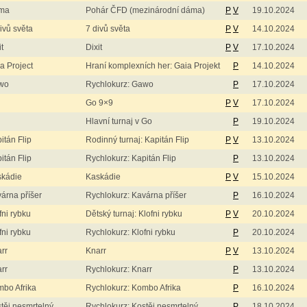
ma
Pohár ČFD (mezinárodní dáma)
P
V
19.10.2024
ivů světa
7 divů světa
P
V
14.10.2024
it
Dixit
P
V
17.10.2024
a Project
Hraní komplexních her: Gaia Projekt
P
14.10.2024
wo
Rychlokurz: Gawo
P
17.10.2024
Go 9×9
P
V
17.10.2024
Hlavní turnaj v Go
P
19.10.2024
itán Flip
Rodinný turnaj: Kapitán Flip
P
V
13.10.2024
itán Flip
Rychlokurz: Kapitán Flip
P
13.10.2024
skádie
Kaskádie
P
V
15.10.2024
árna příšer
Rychlokurz: Kavárna příšer
P
16.10.2024
fni rybku
Dětský turnaj: Klofni rybku
P
V
20.10.2024
fni rybku
Rychlokurz: Klofni rybku
P
20.10.2024
rr
Knarr
P
V
13.10.2024
rr
Rychlokurz: Knarr
P
13.10.2024
bo Afrika
Rychlokurz: Kombo Afrika
P
16.10.2024
těj nesmrtelný
Rychlokurz: Kostěj nesmrtelný
P
18.10.2024