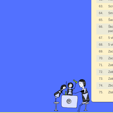
63.
Scr
64.
Smí
65.
Ša
66.
Ško
pad
67.
5 v
68.
5 v
69.
Zac
70.
Zac
71.
Zat
72.
Zat
73.
Zat
74.
Zbo
75.
Zla