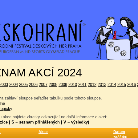
NAM AKCÍ 2024
2003
2004
2005
2006
2007
2008
2009
2010
2011
2012
2013
2014
2015
2016
a záhlaví sloupce seřadíte tabulku podle tohoto sloupce.
dně
logicky
 akce najdete zkratky odkazující na další informace o akci:
zice | S = seznam přihlášených | V = výsledky)
a
Akce
Datum
začátku