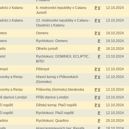
z Katanu
dníci z Katanu
6. mistrovství republiky v Catanu
P
V
12.10.2024
Junioři
dníci z Katanu
23. mistrovství republiky v Catanu -
P
V
13.10.2024
Osadníci z Katanu
mero
Osmero
P
V
19.10.2024
mero
Rychlokurz: Osmero
P
19.10.2024
ello
Othello junioři
P
16.10.2024
ini!
Rychlokurz: DOMINEX, ECLIPTIC,
P
13.10.2024
BITE!
imysl
Pětimysl
P
V
12.10.2024
kvorky a Renju
Hlavní turnaj v Piškvorkách
P
V
12.10.2024
(Gomoku)
kvorky a Renju
Piškvorky (Gomoku) bleskovka
P
V
12.10.2024
ští stanice Londýn
Příští stanice Londýn
P
V
13.10.2024
čí napětí
Dětský turnaj: Ptačí napětí
P
V
12.10.2024
čí napětí
Rychlokurz: Ptačí napětí
P
12.10.2024
rtino
Rychlokurz: Quartino
P
20.10.2024
safa
Hraní komplexních her: Resafa
P
18.10.2024