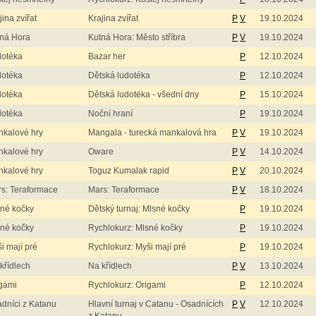
jina zvířat
Krajina zvířat
P
V
19.10.2024
ná Hora
Kutná Hora: Město stříbra
P
V
19.10.2024
dotéka
Bazar her
P
12.10.2024
dotéka
Dětská ludotéka
P
12.10.2024
dotéka
Dětská ludotéka - všední dny
P
15.10.2024
dotéka
Noční hraní
P
19.10.2024
kalové hry
Mangala - turecká mankalová hra
P
V
19.10.2024
kalové hry
Oware
P
V
14.10.2024
kalové hry
Toguz Kumalak rapid
P
V
20.10.2024
s: Teraformace
Mars: Teraformace
P
V
18.10.2024
né kočky
Dětský turnaj: Mlsné kočky
P
19.10.2024
né kočky
Rychlokurz: Mlsné kočky
P
19.10.2024
i mají pré
Rychlokurz: Myši mají pré
P
19.10.2024
křídlech
Na křídlech
P
V
13.10.2024
gami
Rychlokurz: Origami
P
12.10.2024
dníci z Katanu
Hlavní turnaj v Catanu - Osadnících
P
V
12.10.2024