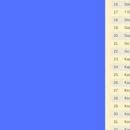
16.
Dá
17.
7 D
18.
Dix
19.
Gai
20.
Ga
21.
Go
22.
Go
23.
Kap
24.
Kap
25.
Ka
26.
Kav
27.
Klo
28.
Klo
29.
Kna
30.
Kna
31.
Kom
32.
Kos