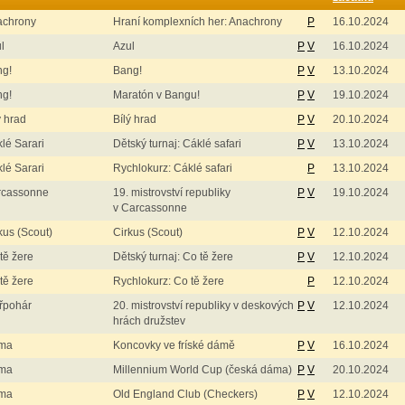
achrony
Hraní komplexních her: Anachrony
P
16.10.2024
l
Azul
P
V
16.10.2024
ng!
Bang!
P
V
13.10.2024
ng!
Maratón v Bangu!
P
V
19.10.2024
ý hrad
Bílý hrad
P
V
20.10.2024
lé Sarari
Dětský turnaj: Cáklé safari
P
V
13.10.2024
lé Sarari
Rychlokurz: Cáklé safari
P
13.10.2024
rcassonne
19. mistrovství republiky
P
V
19.10.2024
v Carcassonne
kus (Scout)
Cirkus (Scout)
P
V
12.10.2024
tě žere
Dětský turnaj: Co tě žere
P
V
12.10.2024
tě žere
Rychlokurz: Co tě žere
P
12.10.2024
řpohár
20. mistrovství republiky v deskových
P
V
12.10.2024
hrách družstev
ma
Koncovky ve fríské dámě
P
V
16.10.2024
ma
Millennium World Cup (česká dáma)
P
V
20.10.2024
ma
Old England Club (Checkers)
P
V
12.10.2024