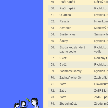
59.
Ptačí napětí
Dětský tur
60.
Ptačí napětí
Rychlokurz
61.
Quartino
Rychlokurz
62.
Resafa
Hraní kom
63.
Scrabble
Minutový 
64.
Smíšený les
Smíšený l
65.
Šachy
Rychlokurz
66.
Škoda kouzla, které
Rychlokur
padne vedle
vedle
67.
5 věží
Rodinný tu
68.
5 věží
Rychlokurz
69.
Zachraňte korály
Rychlokurz
70.
Zachraňte korály
Zachraňte 
71.
Zatre
Hlavní tur
72.
Zatre
ZATRE jun
73.
Zatre
ZATRE pá
74.
Zboduj město
Zboduj mě