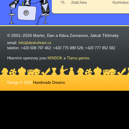
75.
Zlatá řeka
Rychlokurz
© 2001–2026 Martin, Dan a Klára Zemanovi, Jakub Těšínský
email:
info@deskohrani.cz
telefon: +420 608 797 462; +420 775 989 529; +420 777 852 582
Hlavními sponzory jsou
MINDOK
a
Tlama games
.
Design © 2010
Handmade Dreams