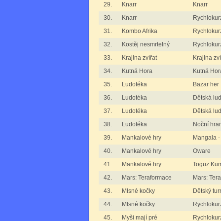
29.
Knarr
Knarr
30.
Knarr
Rychlokur
31.
Kombo Afrika
Rychlokur
32.
Kostěj nesmrtelný
Rychlokurz
33.
Krajina zvířat
Krajina zví
34.
Kutná Hora
Kutná Hora
35.
Ludotéka
Bazar her
36.
Ludotéka
Dětská lu
37.
Ludotéka
Dětská lud
38.
Ludotéka
Noční hra
39.
Mankalové hry
Mangala -
40.
Mankalové hry
Oware
41.
Mankalové hry
Toguz Kum
42.
Mars: Teraformace
Mars: Ter
43.
Mlsné kočky
Dětský tur
44.
Mlsné kočky
Rychlokur
45.
Myši mají pré
Rychlokurz