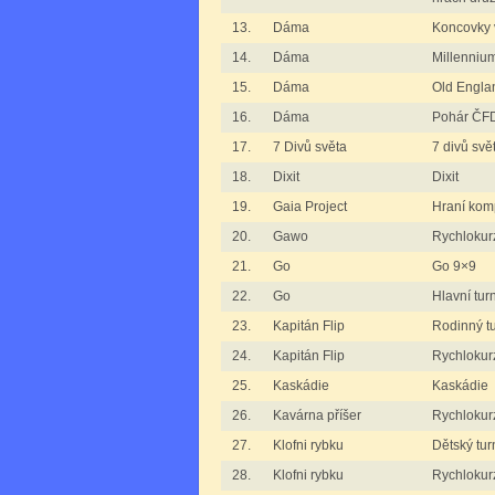
13.
Dáma
Koncovky 
14.
Dáma
Millenniu
15.
Dáma
Old Engla
16.
Dáma
Pohár ČFD
17.
7 Divů světa
7 divů svě
18.
Dixit
Dixit
19.
Gaia Project
Hraní komp
20.
Gawo
Rychlokur
21.
Go
Go 9×9
22.
Go
Hlavní tur
23.
Kapitán Flip
Rodinný tu
24.
Kapitán Flip
Rychlokurz
25.
Kaskádie
Kaskádie
26.
Kavárna příšer
Rychlokurz
27.
Klofni rybku
Dětský tur
28.
Klofni rybku
Rychlokurz