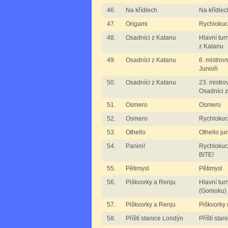
46.
Na křídlech
Na křídlec
47.
Origami
Rychlokur
48.
Osadníci z Katanu
Hlavní tur
z Katanu
49.
Osadníci z Katanu
6. mistrov
Junioři
50.
Osadníci z Katanu
23. mistro
Osadníci 
51.
Osmero
Osmero
52.
Osmero
Rychlokur
53.
Othello
Othello jun
54.
Panini!
Rychlokur
BITE!
55.
Pětimysl
Pětimysl
56.
Piškvorky a Renju
Hlavní tur
(Gomoku)
57.
Piškvorky a Renju
Piškvorky
58.
Příští stanice Londýn
Příští sta