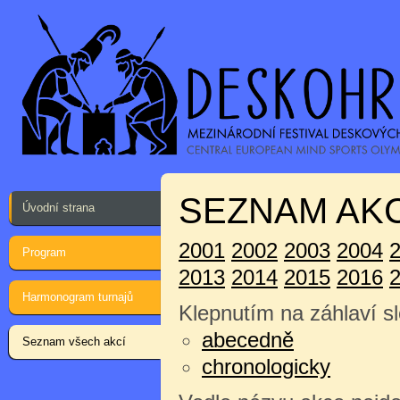
SEZNAM AKC
Úvodní strana
2001
2002
2003
2004
Program
2013
2014
2015
2016
Harmonogram turnajů
Klepnutím na záhlaví sl
abecedně
Seznam všech akcí
chronologicky