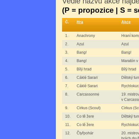
Vedle názvu akce najdet
(P = propozice | S = 
Č.
Hra
Akce
1.
Anachrony
Hraní kom
2.
Azul
Azul
3.
Bang!
Bang!
4.
Bang!
Maratón v
5.
Bílý hrad
Bílý hrad
6.
Cáklé Sarari
Dětský tur
7.
Cáklé Sarari
Rychlokurz
8.
Carcassonne
19. mistro
v Carcass
9.
Cirkus (Scout)
Cirkus (Sc
10.
Co tě žere
Dětský tur
11.
Co tě žere
Rychlokurz
12.
Čtyřpohár
20. mistro
hrách dru