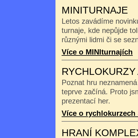
MINITURNAJE
Letos zavádíme novinku
turnaje, kde nepůjde tol
různými lidmi či se se
Více o MINIturnajích
RYCHLOKURZY 
Poznat hru neznamená na
teprve začíná. Proto js
prezentací her.
Více o rychlokurzech 
HRANÍ KOMPLE