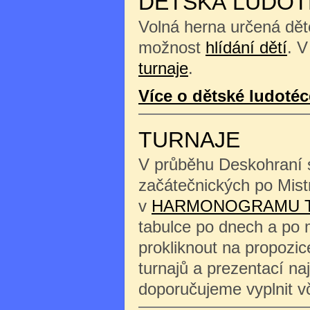
DĚTSKÁ LUDOT
Volná herna určená děte
možnost
hlídání dětí
. V
turnaje
.
Více o dětské ludotéc
TURNAJE
V průběhu Deskohraní s
začátečnických po Mist
v
HARMONOGRAMU 
tabulce po dnech a po 
prokliknout na propozi
turnajů a prezentací na
doporučujeme vyplnit 