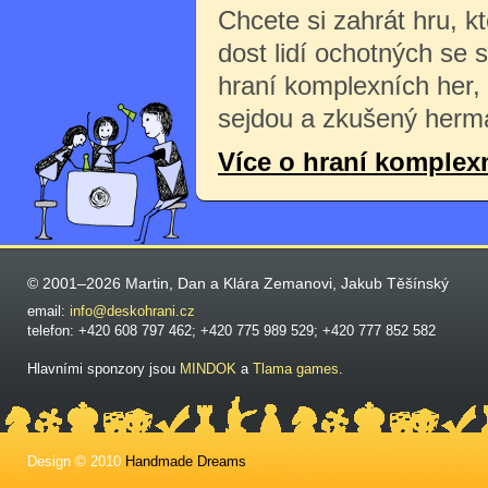
Chcete si zahrát hru, k
dost lidí ochotných se 
hraní komplexních her,
sejdou a zkušený herma
Více o hraní komplex
© 2001–2026 Martin, Dan a Klára Zemanovi, Jakub Těšínský
email:
info@deskohrani.cz
telefon: +420 608 797 462; +420 775 989 529; +420 777 852 582
Hlavními sponzory jsou
MINDOK
a
Tlama games
.
Design © 2010
Handmade Dreams