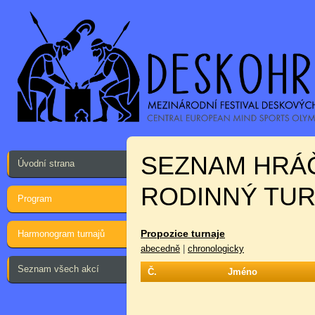
SEZNAM HRÁ
Úvodní strana
RODINNÝ TURN
Program
Propozice turnaje
Harmonogram turnajů
abecedně
|
chronologicky
Seznam všech akcí
Č.
Jméno