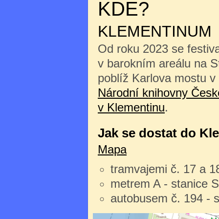
KDE?
KLEMENTINUM
Od roku 2023 se festiv
v barokním areálu na 
poblíž Karlova mostu v
Národní knihovny České
v Klementinu
.
Jak se dostat do Kl
Mapa
tramvajemi č. 17 a 1
metrem A - stanice 
autobusem č. 194 - 