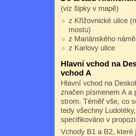
(viz šipky v mapě)
z Křižovnické ulice (
mostu)
z Mariánského námě
z Karlovy ulice
Hlavní vchod na Des
vchod A
Hlavní vchod na Deskoh
značen písmenem A a po
strom. Téměř vše, co s
tedy všechny Ludotéky, 
specifikováno v propozi
Vchody B1 a B2, které 