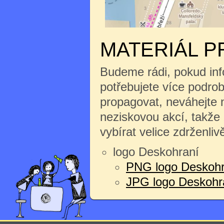
MATERIÁL P
Budeme rádi, pokud inf
potřebujete více podrobn
propagovat, neváhejte n
neziskovou akcí, takže
vybírat velice zdrženliv
logo Deskohraní
PNG logo Deskohr
JPG logo Deskohran