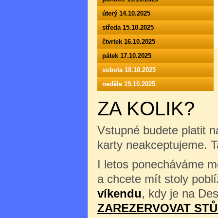
úterý 14.10.2025
středa 15.10.2025
čtvrtek 16.10.2025
pátek 17.10.2025
sobota 18.10.2025
neděle 19.10.2025
ZA KOLIK?
Vstupné budete platit n
karty neakceptujeme. 
I letos ponecháváme mož
a chcete mít stoly pob
víkendu
, kdy je na Des
ZAREZERVOVAT STŮ