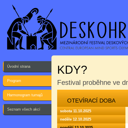
KDY?
Úvodní strana
Program
Festival proběhne ve 
Harmonogram turnajů
OTEVÍRACÍ DOBA
Seznam všech akcí
sobota 11.10.2025
neděle 12.10.2025
pondělí 13.10.2025