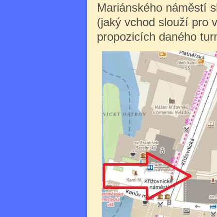
Mariánského náměstí sl
(jaký vchod slouží pro 
propozicích daného turn