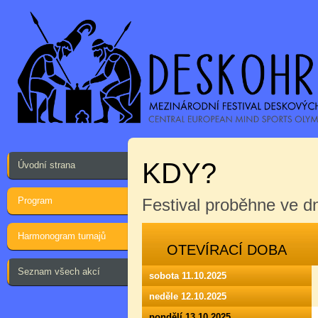
KDY?
Úvodní strana
Program
Festival proběhne ve 
Harmonogram turnajů
OTEVÍRACÍ DOBA
Seznam všech akcí
sobota 11.10.2025
neděle 12.10.2025
pondělí 13.10.2025