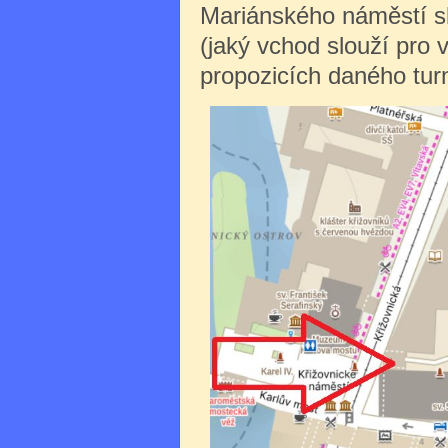
Mariánského náměstí sl
(jaký vchod slouží pro 
propozicích daného turn