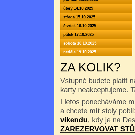
úterý 14.10.2025
středa 15.10.2025
čtvrtek 16.10.2025
pátek 17.10.2025
sobota 18.10.2025
neděle 19.10.2025
ZA KOLIK?
Vstupné budete platit n
karty neakceptujeme. 
I letos ponecháváme mož
a chcete mít stoly pob
víkendu
, kdy je na Des
ZAREZERVOVAT STŮ