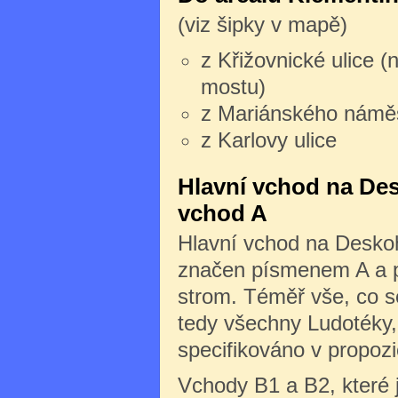
(viz šipky v mapě)
z Křižovnické ulice (
mostu)
z Mariánského námě
z Karlovy ulice
Hlavní vchod na Des
vchod A
Hlavní vchod na Deskoh
značen písmenem A a po
strom. Téměř vše, co s
tedy všechny Ludotéky, 
specifikováno v propozi
Vchody B1 a B2, které 