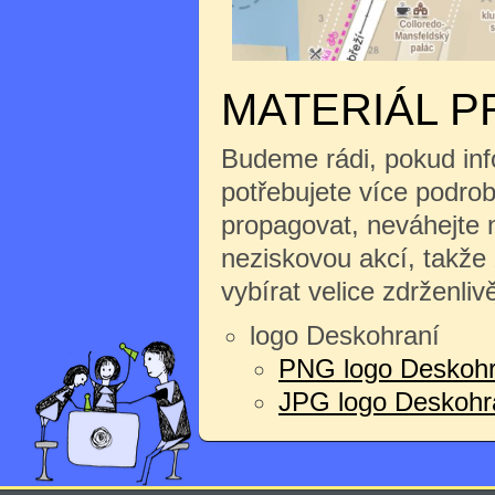
MATERIÁL P
Budeme rádi, pokud inf
potřebujete více podrobn
propagovat, neváhejte n
neziskovou akcí, takže
vybírat velice zdrženliv
logo Deskohraní
PNG logo Deskohr
JPG logo Deskohran