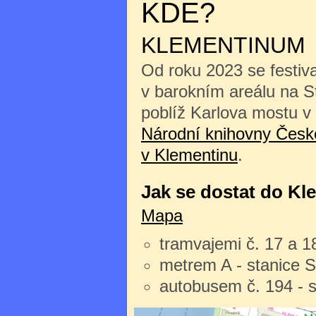
KDE?
KLEMENTINUM
Od roku 2023 se festiv
v barokním areálu na 
poblíž Karlova mostu v
Národní knihovny České
v Klementinu
.
Jak se dostat do Kl
Mapa
tramvajemi č. 17 a 1
metrem A - stanice 
autobusem č. 194 - 