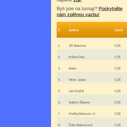
Byli jste na turnaji?
Poskytněte
nám zpětnou vazbu!
Č.
Jméno
Země
1.
Jiří Makovec
CZE
2.
Krištof Otec
CZE
3.
Adam
CZE
4.
Viktor Janas
CZE
5.
Jan Krejčík
CZE
6.
Vojtěch Šišpera
CZE
7.
Ondřej Makovec Jr
CZE
8.
Žofie Makovcová
CZE