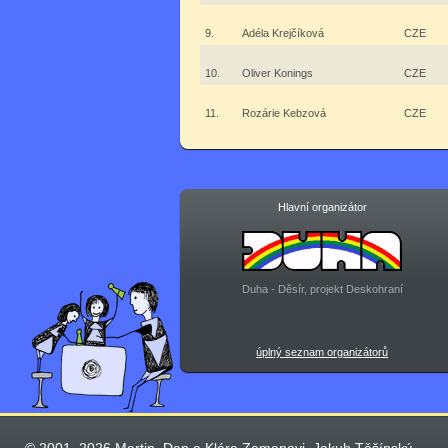
9.
Adéla Krejčíková
CZE
10.
Oliver Konings
CZE
11.
Rozárie Kebzová
CZE
Hlavní organizátor
Duha - Děsír, projekt Deskohraní
úplný seznam organizátorů