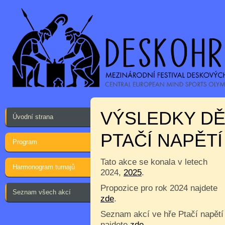
VÝSLEDKY DĚ
Úvodní strana
PTAČÍ NAPĚTÍ
Program
Tato akce se konala v letech
Harmonogram turnajů
2024,
2025
.
Propozice pro rok 2024 najdete
Seznam všech akcí
zde
.
Seznam akcí ve hře Ptačí napětí
najdete
zde
.