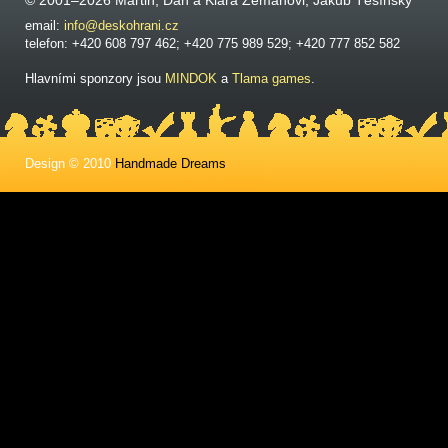
© 2001–2026 Martin, Dan a Klára Zemanovi, Jakub Těšínský
email:
info@deskohrani.cz
telefon: +420 608 797 462; +420 775 989 529; +420 777 852 582
Hlavními sponzory jsou
MINDOK
a
Tlama games
.
Design © 2010
Handmade Dreams