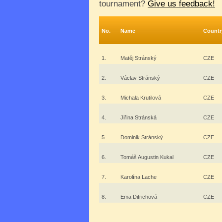
tournament?
Give us feedback!
No.
Name
Countr
1.
Matěj Stránský
CZE
2.
Václav Stránský
CZE
3.
Michala Krutilová
CZE
4.
Jiřina Stránská
CZE
5.
Dominik Stránský
CZE
6.
Tomáš Augustin Kukal
CZE
7.
Karolína Lache
CZE
8.
Ema Ditrichová
CZE