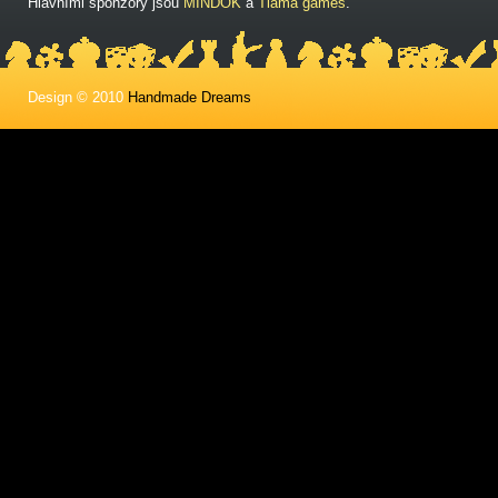
Hlavními sponzory jsou
MINDOK
a
Tlama games
.
Design © 2010
Handmade Dreams