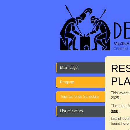
RES
Main page
PL
Program
This event 
Tournaments Schedule
2025.
The rules f
here
.
List of events
List of eve
found
here
.