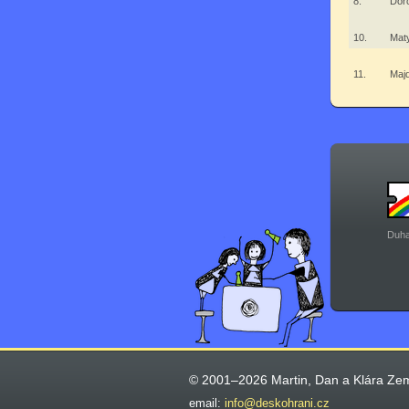
8.
Dor
10.
Mat
11.
Maj
Duha
© 2001–2026 Martin, Dan a Klára Ze
email:
info@deskohrani.cz