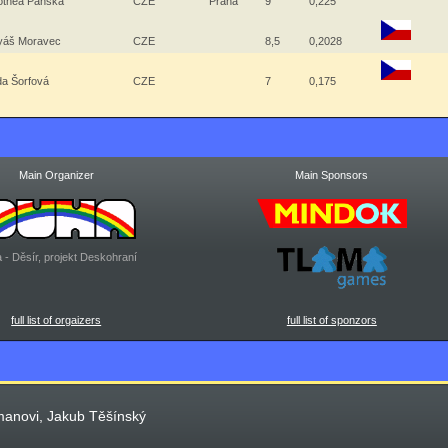
othea Panská
CZE
Praha
9
0,225
yáš Moravec
CZE
8,5
0,2028
da Šorfová
CZE
7
0,175
Main Organizer
Main Sponsors
 - Děsír, projekt Deskohraní
full list of orgaizers
full list of sponzors
manovi, Jakub Těšínský