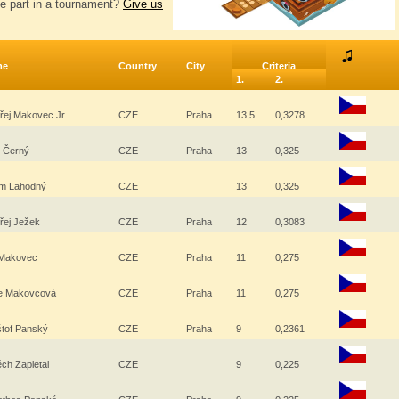
e part in a tournament?
Give us
me
Country
City
Criteria
1.
2.
řej Makovec Jr
CZE
Praha
13,5
0,3278
 Černý
CZE
Praha
13
0,325
m Lahodný
CZE
13
0,325
řej Ježek
CZE
Praha
12
0,3083
í Makovec
CZE
Praha
11
0,275
ie Makovcová
CZE
Praha
11
0,275
štof Panský
CZE
Praha
9
0,2361
ěch Zapletal
CZE
9
0,225