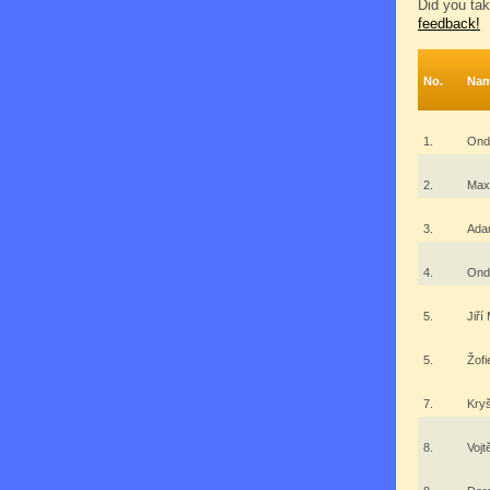
Did you tak
feedback!
No.
Na
1.
Ond
2.
Max
3.
Ada
4.
Ond
5.
Jiř
5.
Žof
7.
Kry
8.
Vojt