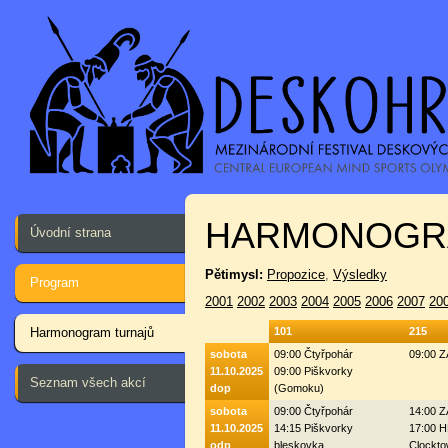
HARMONOGR
Úvodní strana
Pětimysl:
Propozice
,
Výsledky
Program
2001
2002
2003
2004
2005
2006
2007
20
Harmonogram turnajů
101
215
sobota
09:00 Čtyřpohár
09:00 
11.10.2025
09:00 Piškvorky
Seznam všech akcí
dop
(Gomoku)
sobota
09:00 Čtyřpohár
14:00 
11.10.2025
14:15 Piškvorky
17:00 H
odp
bleskovka
Clockto