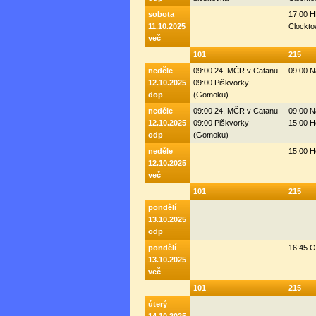
sobota
17:00 H
11.10.2025
Clockto
več
101
215
neděle
09:00 24. MČR v Catanu
09:00 N
12.10.2025
09:00 Piškvorky
dop
(Gomoku)
neděle
09:00 24. MČR v Catanu
09:00 N
12.10.2025
09:00 Piškvorky
15:00 H
odp
(Gomoku)
neděle
15:00 H
12.10.2025
več
101
215
pondělí
13.10.2025
odp
pondělí
16:45 
13.10.2025
več
101
215
úterý