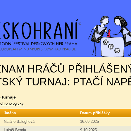
ZNAM HRÁČŮ PŘIHLÁŠEN
SKÝ TURNAJ: PTAČÍ NAP
 turnaje
|
chronologicky
Jméno
Datum přihlášky
Natálie Baloghová
16.09.2025
Lukáš Benda
9.10.2025