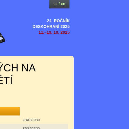
cs
/
en
24. ROČNÍK
DESKOHRANÍ 2025
11.–19. 10. 2025
ÝCH NA
ĚTÍ
zaplaceno
zaplaceno