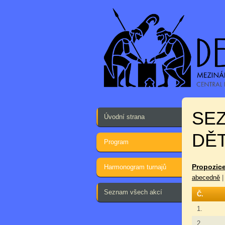
SE
Úvodní strana
DĚT
Program
Propozice
Harmonogram turnajů
abecedně
Seznam všech akcí
Č.
1.
2.