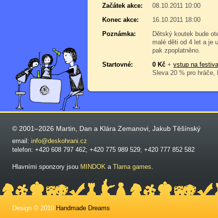
Začátek akce:
08.10.2011 10:00
Konec akce:
16.10.2011 18:00
Poznámka:
Dětský koutek bude ote
malé děti od 4 let a je
pak zpoplatněno.
Startovné:
0 Kč
+
vstup na festiva
Sleva 20 % pro hráče, k
© 2001–2026 Martin, Dan a Klára Zemanovi, Jakub Těšínský
email:
info@deskohrani.cz
telefon: +420 608 797 462; +420 775 989 529; +420 777 852 582
Hlavními sponzory jsou
MINDOK
a
Tlama games
.
Design © 2010
Handmade Dreams