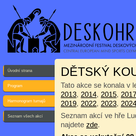
DĚTSKÝ KO
Úvodní strana
Tato akce se konala v l
Program
2013
,
2014
,
2015
,
201
Harmonogram turnajů
2019
,
2022
,
2023
,
202
Seznam akcí ve hře Lu
Seznam všech akcí
najdete
zde
.