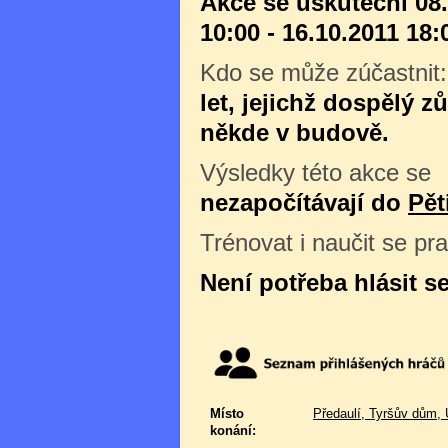
Akce se uskuteční 08
10:00 - 16.10.2011 18:
Kdo se může zúčastnit
let, jejichž dospělý z
někde v budově.
Výsledky této akce se
nezapočítávají do
Pět
Trénovat i naučit se pr
Není potřeba hlásit s
Místo
Předaulí, Tyršův dům, 
konání: