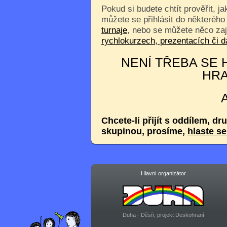
Pokud si budete chtít prověřit, j
můžete se přihlásit do některého
turnaje
, nebo se můžete něco za
rychlokurzech, prezentacích či
NENÍ TŘEBA SE H
HRA
Chcete-li přijít s oddílem, dr
skupinou, prosíme,
hlaste s
Hlavní organizátor
Duha - Děsír, projekt Deskohraní