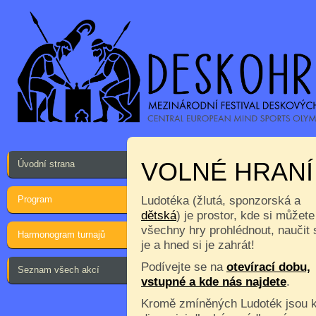
VOLNÉ HRANÍ
Úvodní strana
Program
Ludotéka (žlutá, sponzorská a
dětská
) je prostor, kde si můžete
všechny hry prohlédnout, naučit 
Harmonogram turnajů
je a hned si je zahrát!
Podívejte se na
otevírací dobu,
Seznam všech akcí
vstupné a kde nás najdete
.
Kromě zmíněných Ludoték jsou 