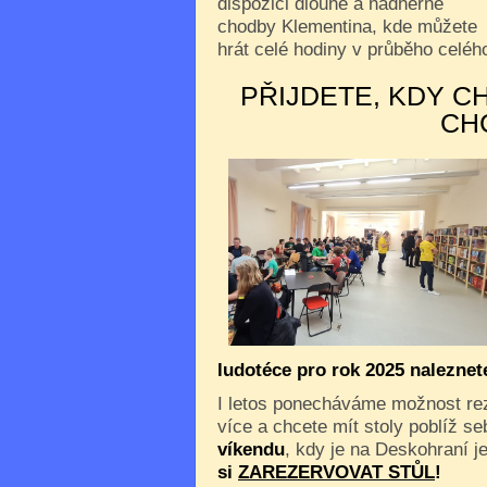
dispozici dlouhé a nádherné
chodby Klementina, kde můžete
hrát celé hodiny v průběho celého
PŘIJDETE, KDY C
CH
ludotéce pro rok 2025 nalezne
I letos ponecháváme možnost reze
více a chcete mít stoly poblíž s
víkendu
, kdy je na Deskohraní je
si
ZAREZERVOVAT STŮL
!