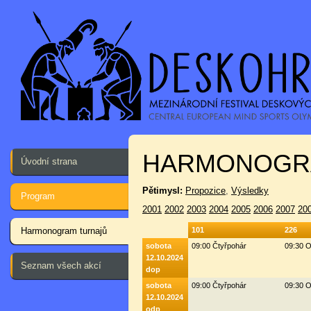
HARMONOGR
Úvodní strana
Pětimysl:
Propozice
,
Výsledky
Program
2001
2002
2003
2004
2005
2006
2007
20
Harmonogram turnajů
101
226
sobota
09:00 Čtyřpohár
09:30 O
12.10.2024
Seznam všech akcí
dop
sobota
09:00 Čtyřpohár
09:30 O
12.10.2024
odp