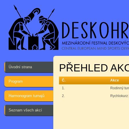
PŘEHLED AKCÍ
Úvodní strana
Č.
Akce
Program
1.
Rodinný turn
Harmonogram turnajů
2.
Rychlokurz:
Seznam všech akcí