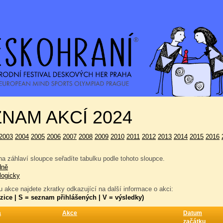
NAM AKCÍ 2024
2003
2004
2005
2006
2007
2008
2009
2010
2011
2012
2013
2014
2015
2016
a záhlaví sloupce seřadíte tabulku podle tohoto sloupce.
dně
logicky
 akce najdete zkratky odkazující na další informace o akci:
zice | S = seznam přihlášených | V = výsledky)
a
Akce
Datum
začátku