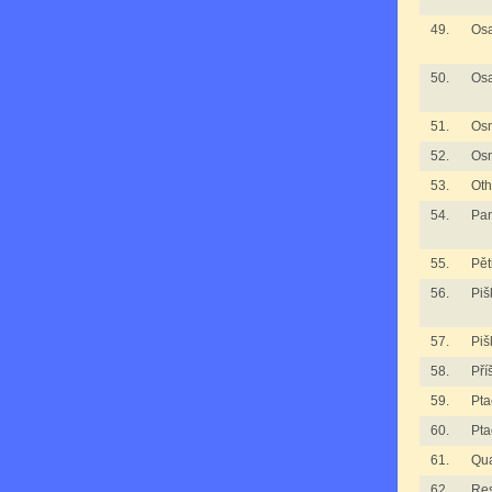
49.
Osa
50.
Osa
51.
Os
52.
Os
53.
Oth
54.
Pan
55.
Pět
56.
Piš
57.
Piš
58.
Pří
59.
Pta
60.
Pta
61.
Qua
62.
Re