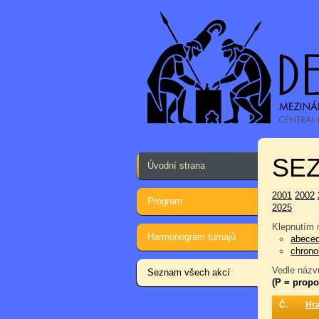
SEZ
Úvodní strana
2001
2002
Program
2025
Klepnutím n
Harmonogram turnajů
abece
chrono
Vedle názvu
Seznam všech akcí
(P = propo
Č.
Hr