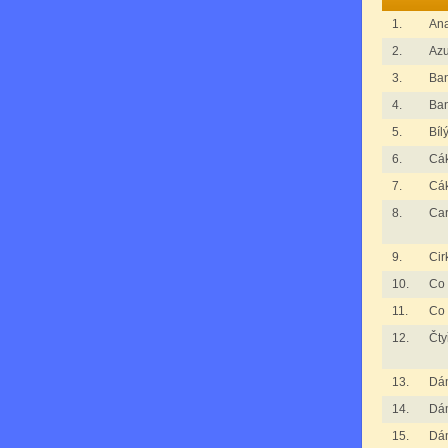
1.
An
2.
Azu
3.
Ba
4.
Ba
5.
Bíl
6.
Cák
7.
Cák
8.
Ca
9.
Cir
10.
Co 
11.
Co 
12.
Čty
13.
Dá
14.
Dá
15.
Dá