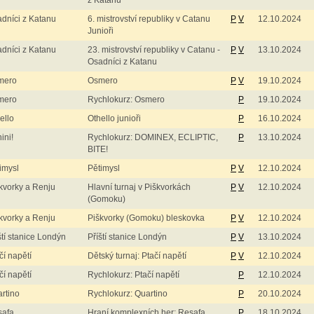
z Katanu
dníci z Katanu
6. mistrovství republiky v Catanu
P
V
12.10.2024
Junioři
dníci z Katanu
23. mistrovství republiky v Catanu -
P
V
13.10.2024
Osadníci z Katanu
mero
Osmero
P
V
19.10.2024
mero
Rychlokurz: Osmero
P
19.10.2024
ello
Othello junioři
P
16.10.2024
ini!
Rychlokurz: DOMINEX, ECLIPTIC,
P
13.10.2024
BITE!
imysl
Pětimysl
P
V
12.10.2024
kvorky a Renju
Hlavní turnaj v Piškvorkách
P
V
12.10.2024
(Gomoku)
kvorky a Renju
Piškvorky (Gomoku) bleskovka
P
V
12.10.2024
ští stanice Londýn
Příští stanice Londýn
P
V
13.10.2024
čí napětí
Dětský turnaj: Ptačí napětí
P
V
12.10.2024
čí napětí
Rychlokurz: Ptačí napětí
P
12.10.2024
rtino
Rychlokurz: Quartino
P
20.10.2024
safa
Hraní komplexních her: Resafa
P
18.10.2024