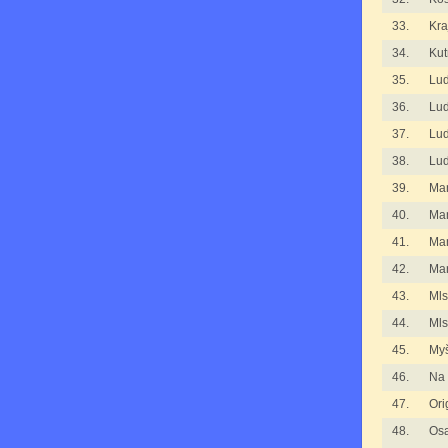
33.
Kra
34.
Kut
35.
Lu
36.
Lu
37.
Lu
38.
Lu
39.
Man
40.
Man
41.
Man
42.
Mar
43.
Mls
44.
Mls
45.
Myš
46.
Na 
47.
Ori
48.
Osa