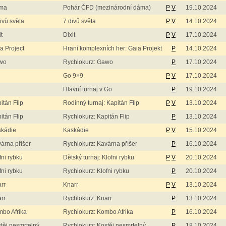
ma
Pohár ČFD (mezinárodní dáma)
P
V
19.10.2024
ivů světa
7 divů světa
P
V
14.10.2024
it
Dixit
P
V
17.10.2024
a Project
Hraní komplexních her: Gaia Projekt
P
14.10.2024
wo
Rychlokurz: Gawo
P
17.10.2024
Go 9×9
P
V
17.10.2024
Hlavní turnaj v Go
P
19.10.2024
itán Flip
Rodinný turnaj: Kapitán Flip
P
V
13.10.2024
itán Flip
Rychlokurz: Kapitán Flip
P
13.10.2024
skádie
Kaskádie
P
V
15.10.2024
árna příšer
Rychlokurz: Kavárna příšer
P
16.10.2024
fni rybku
Dětský turnaj: Klofni rybku
P
V
20.10.2024
fni rybku
Rychlokurz: Klofni rybku
P
20.10.2024
rr
Knarr
P
V
13.10.2024
rr
Rychlokurz: Knarr
P
13.10.2024
bo Afrika
Rychlokurz: Kombo Afrika
P
16.10.2024
těj nesmrtelný
Rychlokurz: Kostěj nesmrtelný
P
18.10.2024