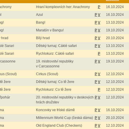
achrony
Hraní komplexních her: Anachrony
P
16.10.2024
l
Azul
P
V
16.10.2024
ng!
Bang!
P
V
13.10.2024
ng!
Maratón v Bangu!
P
V
19.10.2024
ý hrad
Bílý hrad
P
V
20.10.2024
lé Sarari
Dětský turnaj: Cáklé safari
P
V
13.10.2024
lé Sarari
Rychlokurz: Cáklé safari
P
13.10.2024
rcassonne
19. mistrovství republiky
P
V
19.10.2024
v Carcassonne
kus (Scout)
Cirkus (Scout)
P
V
12.10.2024
tě žere
Dětský turnaj: Co tě žere
P
V
12.10.2024
tě žere
Rychlokurz: Co tě žere
P
12.10.2024
řpohár
20. mistrovství republiky v deskových
P
V
12.10.2024
hrách družstev
ma
Koncovky ve fríské dámě
P
V
16.10.2024
ma
Millennium World Cup (česká dáma)
P
V
20.10.2024
ma
Old England Club (Checkers)
P
V
12.10.2024