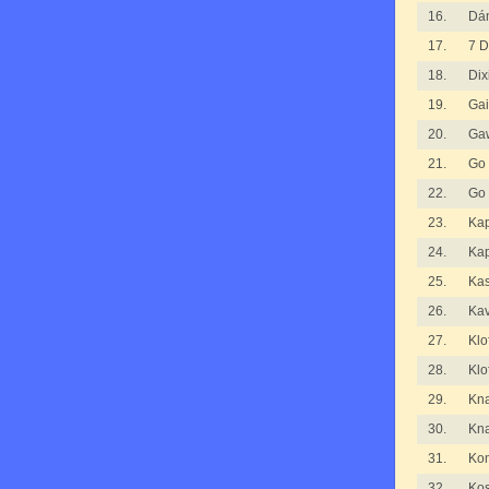
16.
Dá
17.
7 D
18.
Dix
19.
Gai
20.
Ga
21.
Go
22.
Go
23.
Kap
24.
Kap
25.
Ka
26.
Kav
27.
Klo
28.
Klo
29.
Kna
30.
Kna
31.
Kom
32.
Kos