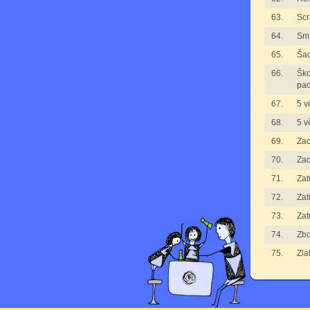
63.
Scr
64.
Smí
65.
Ša
66.
Ško
pad
67.
5 v
68.
5 v
69.
Zac
70.
Zac
71.
Zat
72.
Zat
73.
Zat
74.
Zbo
75.
Zla