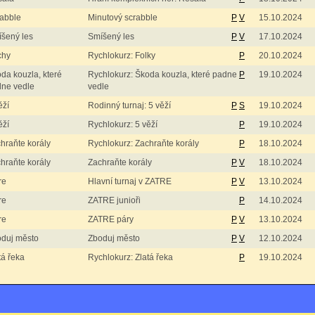
abble
Minutový scrabble
P
V
15.10.2024
šený les
Smíšený les
P
V
17.10.2024
chy
Rychlokurz: Folky
P
20.10.2024
da kouzla, které
Rychlokurz: Škoda kouzla, které padne
P
19.10.2024
ne vedle
vedle
ěží
Rodinný turnaj: 5 věží
P
S
19.10.2024
ěží
Rychlokurz: 5 věží
P
19.10.2024
hraňte korály
Rychlokurz: Zachraňte korály
P
18.10.2024
hraňte korály
Zachraňte korály
P
V
18.10.2024
re
Hlavní turnaj v ZATRE
P
V
13.10.2024
re
ZATRE junioři
P
14.10.2024
re
ZATRE páry
P
V
13.10.2024
duj město
Zboduj město
P
V
12.10.2024
tá řeka
Rychlokurz: Zlatá řeka
P
19.10.2024