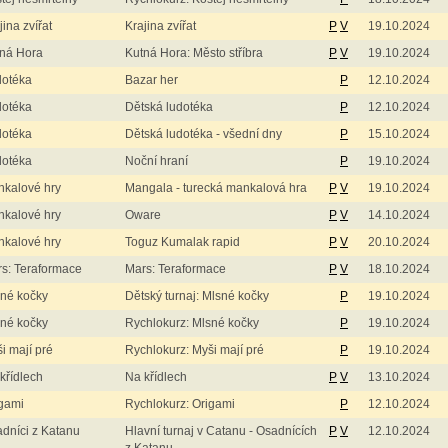
jina zvířat
Krajina zvířat
P
V
19.10.2024
ná Hora
Kutná Hora: Město stříbra
P
V
19.10.2024
dotéka
Bazar her
P
12.10.2024
dotéka
Dětská ludotéka
P
12.10.2024
dotéka
Dětská ludotéka - všední dny
P
15.10.2024
dotéka
Noční hraní
P
19.10.2024
kalové hry
Mangala - turecká mankalová hra
P
V
19.10.2024
kalové hry
Oware
P
V
14.10.2024
kalové hry
Toguz Kumalak rapid
P
V
20.10.2024
s: Teraformace
Mars: Teraformace
P
V
18.10.2024
né kočky
Dětský turnaj: Mlsné kočky
P
19.10.2024
né kočky
Rychlokurz: Mlsné kočky
P
19.10.2024
i mají pré
Rychlokurz: Myši mají pré
P
19.10.2024
křídlech
Na křídlech
P
V
13.10.2024
gami
Rychlokurz: Origami
P
12.10.2024
dníci z Katanu
Hlavní turnaj v Catanu - Osadnících
P
V
12.10.2024