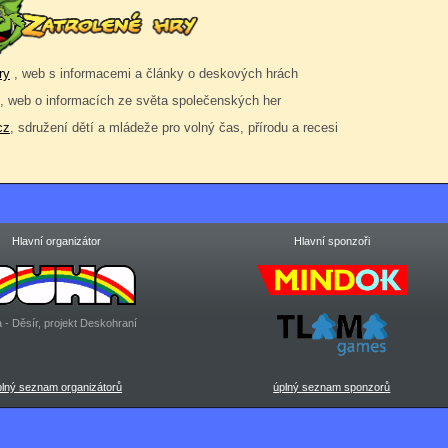
ry
, web s informacemi a články o deskových hrách
, web o informacích ze světa společenských her
cz
, sdružení dětí a mládeže pro volný čas, přírodu a recesi
Hlavní organizátor
Hlavní sponzoři
 - Děsír, projekt Deskohraní
plný seznam organizátorů
úplný seznam sponzorů