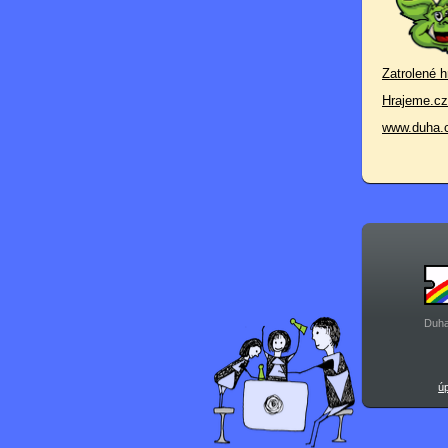
Zatrolené h
Hrajeme.cz
www.duha.
Duha
ú