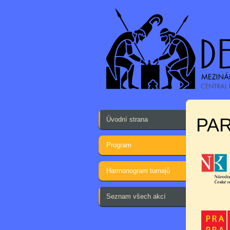
PA
Úvodní strana
Program
Harmonogram turnajů
Seznam všech akcí