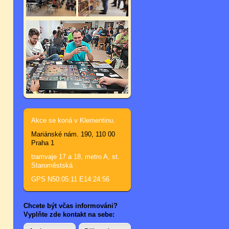
Akce se koná v Klementinu.
Mariánské nám. 190, 110 00
Praha 1
tramvaje 17 a 18, metro A, st.
Staroměstská
GPS N50:05:11 E14:24:56
Chcete být včas informováni?
Vyplňte zde kontakt na sebe: