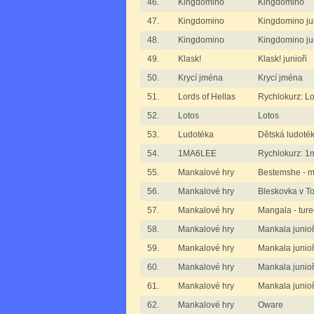
46.
Kingdomino
Kingdomino
47.
Kingdomino
Kingdomino jun
48.
Kingdomino
Kingdomino juni
49.
Klask!
Klask! junioři
50.
Krycí jména
Krycí jména
51.
Lords of Hellas
Rychlokurz: Lo
52.
Lotos
Lotos
53.
Ludotéka
Dětská ludoté
54.
1MA6LEE
Rychlokurz: 1
55.
Mankalové hry
Bestemshe - m
56.
Mankalové hry
Bleskovka v T
57.
Mankalové hry
Mangala - tur
58.
Mankalové hry
Mankala junioři
59.
Mankalové hry
Mankala junioři
60.
Mankalové hry
Mankala junioři
61.
Mankalové hry
Mankala junioř
62.
Mankalové hry
Oware