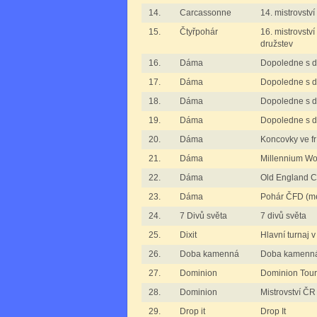
14.
Carcassonne
14. mistrovstv
15.
Čtyřpohár
16. mistrovstv
družstev
16.
Dáma
Dopoledne s 
17.
Dáma
Dopoledne s d
18.
Dáma
Dopoledne s d
19.
Dáma
Dopoledne s 
20.
Dáma
Koncovky ve f
21.
Dáma
Millennium Wo
22.
Dáma
Old England C
23.
Dáma
Pohár ČFD (m
24.
7 Divů světa
7 divů světa
25.
Dixit
Hlavní turnaj v
26.
Doba kamenná
Doba kamenn
27.
Dominion
Dominion Tour
28.
Dominion
Mistrovství Č
29.
Drop it
Drop It