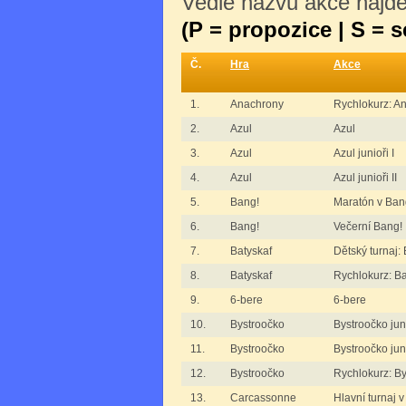
Vedle názvu akce najdet
(P = propozice | S = 
Č.
Hra
Akce
1.
Anachrony
Rychlokurz: A
2.
Azul
Azul
3.
Azul
Azul junioři I
4.
Azul
Azul junioři II
5.
Bang!
Maratón v Ban
6.
Bang!
Večerní Bang!
7.
Batyskaf
Dětský turnaj:
8.
Batyskaf
Rychlokurz: Ba
9.
6-bere
6-bere
10.
Bystroočko
Bystroočko juni
11.
Bystroočko
Bystroočko juni
12.
Bystroočko
Rychlokurz: B
13.
Carcassonne
Hlavní turnaj 