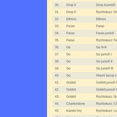
30.
Drop it
Drop it junioři
31.
Drop it
Rychlokurz: Dr
32.
Ethnos
Ethnos
33.
Farao
Farao
34.
Farao
Farao junioři
35.
Farao
Rychlokurz: F
36.
Go
Go 9×9
37.
Go
Go junioři I
38.
Go
Go junioři II
39.
Go
Go junioři III
40.
Go
Hlavní turnaj 
41.
Gobbit
Gobbit junioři I
42.
Gobbit
Gobbit junioři I
43.
Gobbit
Rychlokurz: G
44.
Charterstone
Rychlokurz: C
45.
Karetní hry
Rychlokurz: L