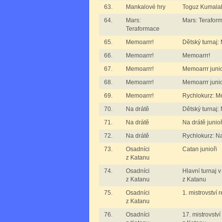
63.
Mankalové hry
Toguz Kumalak
64.
Mars:
Mars: Terafor
Teraformace
65.
Memoarrr!
Dětský turnaj:
66.
Memoarrr!
Memoarrr!
67.
Memoarrr!
Memoarrr junioř
68.
Memoarrr!
Memoarrr junioř
69.
Memoarrr!
Rychlokurz: M
70.
Na drátě
Dětský turnaj:
71.
Na drátě
Na drátě junioři
72.
Na drátě
Rychlokurz: Na
73.
Osadníci
Catan junioři
z Katanu
74.
Osadníci
Hlavní turnaj 
z Katanu
z Katanu
75.
Osadníci
1. mistrovství 
z Katanu
76.
Osadníci
17. mistrovství