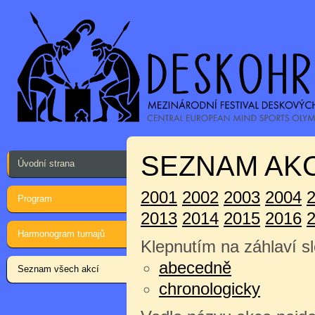
SEZNAM AKC
Úvodní strana
2001
2002
2003
2004
Program
2013
2014
2015
2016
Harmonogram turnajů
Klepnutím na záhlaví sl
abecedně
Seznam všech akcí
chronologicky