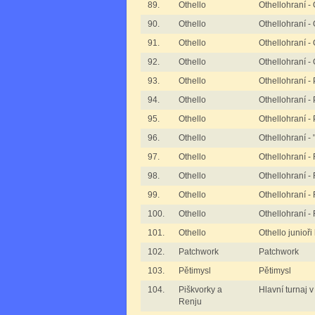
89.
Othello
Othellohraní -
90.
Othello
Othellohraní -
91.
Othello
Othellohraní -
92.
Othello
Othellohraní -
93.
Othello
Othellohraní - 
94.
Othello
Othellohraní - 
95.
Othello
Othellohraní -
96.
Othello
Othellohraní -
97.
Othello
Othellohraní - 
98.
Othello
Othellohraní - 
99.
Othello
Othellohraní - 
100.
Othello
Othellohraní -
101.
Othello
Othello junioři
102.
Patchwork
Patchwork
103.
Pětimysl
Pětimysl
104.
Piškvorky a
Hlavní turnaj 
Renju