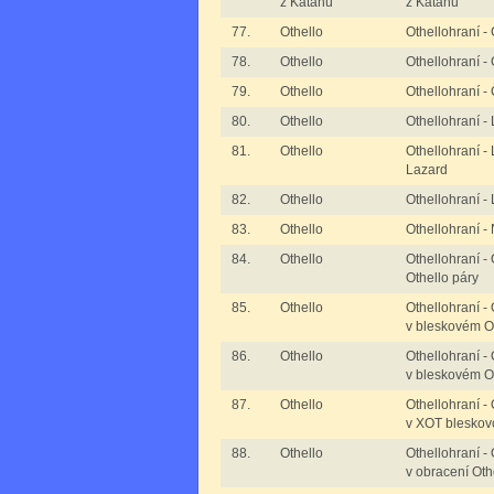
z Katanu
z Katanu
77.
Othello
Othellohraní -
78.
Othello
Othellohraní -
79.
Othello
Othellohraní -
80.
Othello
Othellohraní - 
81.
Othello
Othellohraní -
Lazard
82.
Othello
Othellohraní -
83.
Othello
Othellohraní -
84.
Othello
Othellohraní -
Othello páry
85.
Othello
Othellohraní -
v bleskovém O
86.
Othello
Othellohraní -
v bleskovém Ot
87.
Othello
Othellohraní -
v XOT bleskov
88.
Othello
Othellohraní -
v obracení Oth