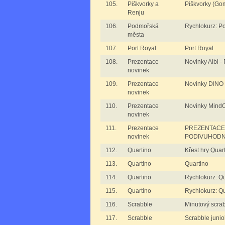
105.
Piškvorky a
Piškvorky (Go
Renju
106.
Podmořská
Rychlokurz: P
města
107.
Port Royal
Port Royal
108.
Prezentace
Novinky Albi
novinek
109.
Prezentace
Novinky DIN
novinek
110.
Prezentace
Novinky Min
novinek
111.
Prezentace
PREZENTACE:
novinek
PODIVUHODN
112.
Quartino
Křest hry Quar
113.
Quartino
Quartino
114.
Quartino
Rychlokurz: Qu
115.
Quartino
Rychlokurz: Qu
116.
Scrabble
Minutový scra
117.
Scrabble
Scrabble junioř