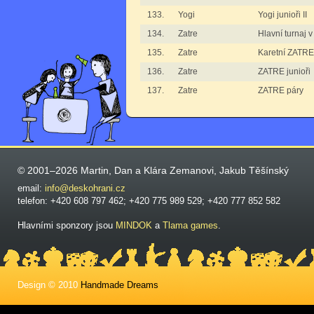
133.
Yogi
Yogi junioři II
134.
Zatre
Hlavní turnaj 
135.
Zatre
Karetní ZATRE
136.
Zatre
ZATRE junioři
137.
Zatre
ZATRE páry
© 2001–2026 Martin, Dan a Klára Zemanovi, Jakub Těšínský
email:
info@deskohrani.cz
telefon: +420 608 797 462; +420 775 989 529; +420 777 852 582
Hlavními sponzory jsou
MINDOK
a
Tlama games
.
Design © 2010
Handmade Dreams