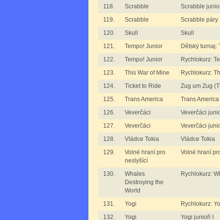
118.
Scrabble
Scrabble junioři
119.
Scrabble
Scrabble páry
120.
Skull
Skull
121.
Tempo! Junior
Dětský turnaj:
122.
Tempo! Junior
Rychlokurz: T
123.
This War of Mine
Rychlokurz: Th
124.
Ticket to Ride
Zug um Zug (Ti
125.
Trans America
Trans America
126.
Veverčáci
Veverčáci junio
127.
Veverčáci
Veverčáci junioř
128.
Vládce Tokia
Vládce Tokia
129.
Volné hraní pro
Volné hraní pro
neslyšící
130.
Whales
Rychlokurz: W
Destroying the
World
131.
Yogi
Rychlokurz: Yo
132.
Yogi
Yogi junioři I