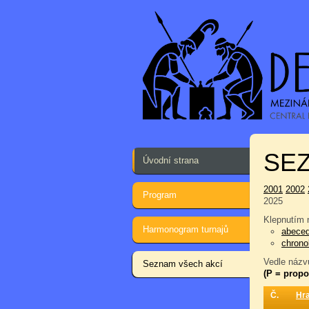
SEZ
Úvodní strana
2001
2002
Program
2025
Klepnutím n
Harmonogram turnajů
abece
chrono
Vedle názvu
Seznam všech akcí
(P = propo
Č.
Hr