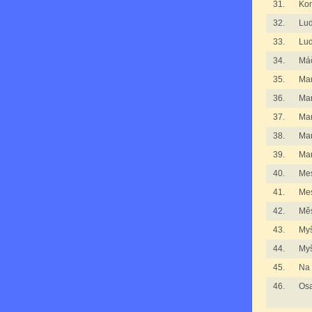
31.
Kom
32.
Lu
33.
Lu
34.
Má
35.
Man
36.
Man
37.
Man
38.
Man
39.
Mar
40.
Mes
41.
Mes
42.
Mě
43.
Myš
44.
Myš
45.
Na 
46.
Osa