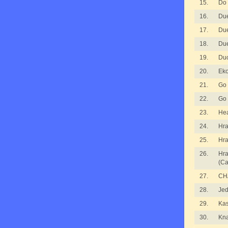
15.
Do 
16.
Due
17.
Due
18.
Due
19.
Du
20.
Ek
21.
Go
22.
Go
23.
He
24.
Hra
25.
Hra
26.
Hra
(Ca
27.
CH
28.
Je
29.
Ka
30.
Kna