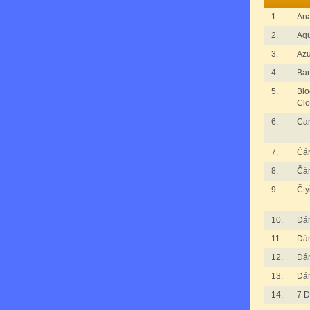
1.
An
2.
Aqu
3.
Azu
4.
Ba
5.
Blo
Clo
6.
Ca
7.
Čár
8.
Čár
9.
Čty
10.
Dá
11.
Dá
12.
Dá
13.
Dá
14.
7 D