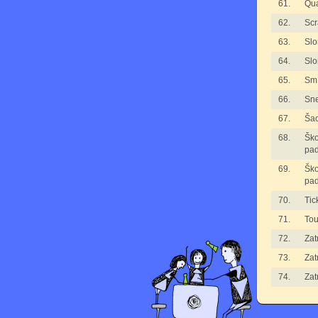
61.
Qua
62.
Scr
63.
Slo
64.
Slo
65.
Smí
66.
Sne
67.
Ša
68.
Ško
pad
69.
Ško
pad
70.
Tic
71.
Tou
72.
Zat
73.
Zat
74.
Zat