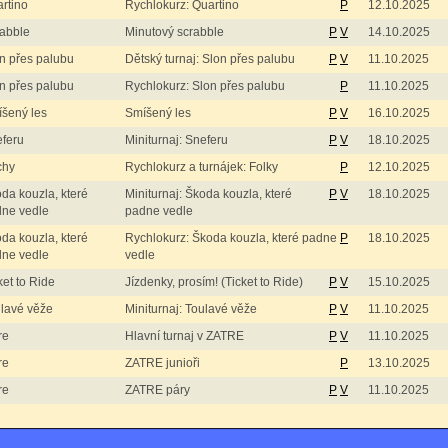
rtino
Rychlokurz: Quartino
P
12.10.2025
abble
Minutový scrabble
P
V
14.10.2025
n přes palubu
Dětský turnaj: Slon přes palubu
P
V
11.10.2025
n přes palubu
Rychlokurz: Slon přes palubu
P
11.10.2025
šený les
Smíšený les
P
V
16.10.2025
feru
Miniturnaj: Sneferu
P
V
18.10.2025
chy
Rychlokurz a turnájek: Folky
P
12.10.2025
da kouzla, které
Miniturnaj: Škoda kouzla, které
P
V
18.10.2025
ne vedle
padne vedle
da kouzla, které
Rychlokurz: Škoda kouzla, které padne
P
18.10.2025
ne vedle
vedle
ket to Ride
Jízdenky, prosím! (Ticket to Ride)
P
V
15.10.2025
lavé věže
Miniturnaj: Toulavé věže
P
V
11.10.2025
re
Hlavní turnaj v ZATRE
P
V
11.10.2025
re
ZATRE junioři
P
13.10.2025
re
ZATRE páry
P
V
11.10.2025