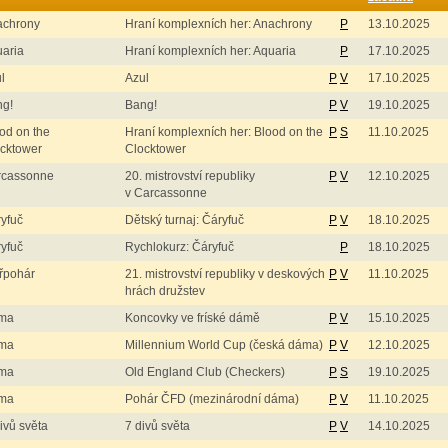
achrony
Hraní komplexních her: Anachrony
P
13.10.2025
aria
Hraní komplexních her: Aquaria
P
17.10.2025
l
Azul
P
V
17.10.2025
ng!
Bang!
P
V
19.10.2025
od on the
Hraní komplexních her: Blood on the
P
S
11.10.2025
cktower
Clocktower
rcassonne
20. mistrovství republiky
P
V
12.10.2025
v Carcassonne
yfuč
Dětský turnaj: Čáryfuč
P
V
18.10.2025
yfuč
Rychlokurz: Čáryfuč
P
18.10.2025
řpohár
21. mistrovství republiky v deskových
P
V
11.10.2025
hrách družstev
ma
Koncovky ve fríské dámě
P
V
15.10.2025
ma
Millennium World Cup (česká dáma)
P
V
12.10.2025
ma
Old England Club (Checkers)
P
S
19.10.2025
ma
Pohár ČFD (mezinárodní dáma)
P
V
11.10.2025
ivů světa
7 divů světa
P
V
14.10.2025