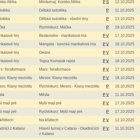
bo Afrika
Miniturnaj: Kombo Afrika
P
S
12.10.2025
dotéka
Dětská ludotéka
P
11.10.2025
dotéka
Dětská ludotéka - všední dny
P
13.10.2025
čka
Rychlokurz: Máčka
P
19.10.2025
kalové hry
Bestemshe - mankalová hra
P
V
17.10.2025
kalové hry
Mangala - turecká mankalová hra
P
V
18.10.2025
kalové hry
Oware
P
V
13.10.2025
kalové hry
Toguz Kumalak rapid
P
V
18.10.2025
s: Teraformace
Mars: Teraformace
P
V
17.10.2025
os: Klany mezolitu
Mesos: Klany mezolitu
P
V
18.10.2025
os: Klany mezolitu
Rychlokurz: Mesos - Klany mezolitu
P
18.10.2025
sta
Města
P
V
11.10.2025
i mají pré
Myši mají pré
P
V
17.10.2025
i mají pré
Rychlokurz: Myši mají pré
P
17.10.2025
křídlech
Na křídlech
P
V
12.10.2025
dníci z Katanu
Hlavní turnaj v Catanu - Osadnících
P
V
11.10.2025
z Katanu