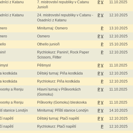
dníci z Katanu
7. mistrovství republiky v Catanu
P
V
11.10.2025
Junioři
dníci z Katanu
24. mistrovství republiky v Catanu -
P
V
12.10.2025
Osadníci z Katanu
mero
Miniturnaj: Osmero
P
13.10.2025
mero
Osmero
P
V
12.10.2025
ello
Othello junioři
P
15.10.2025
ini!
Rychlokurz: Panini!, Rock Paper
P
12.10.2025
Scissors, Flitter
imysl
Pětimysl
P
V
11.10.2025
a kostkáda
Dětský turnaj: Piňa kostkáda
P
V
12.10.2025
a kostkáda
Rychlokurz: Piňa kostkáda
P
12.10.2025
kvorky a Renju
Hlavní turnaj v Piškvorkách
P
V
11.10.2025
(Gomoku)
kvorky a Renju
Piškvorky (Gomoku) bleskovka
P
V
11.10.2025
ští stanice Londýn
Miniturnaj: Příští stanice Londýn
P
V
14.10.2025
čí napětí
Dětský turnaj: Ptačí napětí
P
V
12.10.2025
čí napětí
Rychlokurz: Ptačí napětí
P
12.10.2025