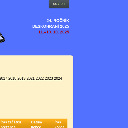
cs
/
en
24. ROČNÍK
DESKOHRANÍ 2025
11.–19. 10. 2025
2017
2018
2019
2021
2022
2023
2024
Čas začátku
Datum
Čas
prezence
konce
konce