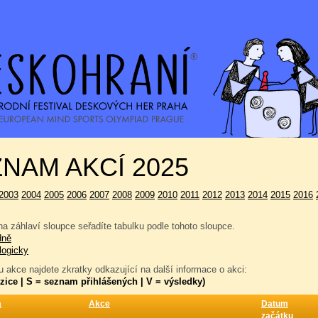
NAM AKCÍ 2025
2003
2004
2005
2006
2007
2008
2009
2010
2011
2012
2013
2014
2015
2016
a záhlaví sloupce seřadíte tabulku podle tohoto sloupce.
dně
logicky
 akce najdete zkratky odkazující na další informace o akci:
zice | S = seznam přihlášených | V = výsledky)
a
Akce
Datum
začátku