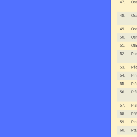
47.
Osa
48.
Osa
49.
Os
50.
Os
51.
Oth
52.
Pan
53.
Pět
54.
Piň
55.
Piň
56.
Piš
57.
Piš
58.
Pří
59.
Pta
60.
Pta