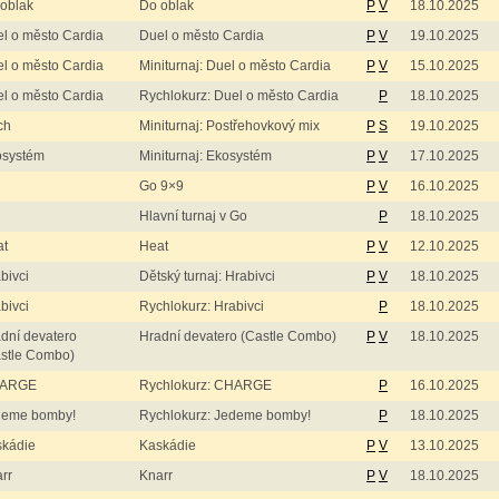
oblak
Do oblak
P
V
18.10.2025
l o město Cardia
Duel o město Cardia
P
V
19.10.2025
l o město Cardia
Miniturnaj: Duel o město Cardia
P
V
15.10.2025
l o město Cardia
Rychlokurz: Duel o město Cardia
P
18.10.2025
ch
Miniturnaj: Postřehovkový mix
P
S
19.10.2025
osystém
Miniturnaj: Ekosystém
P
V
17.10.2025
Go 9×9
P
V
16.10.2025
Hlavní turnaj v Go
P
18.10.2025
at
Heat
P
V
12.10.2025
bivci
Dětský turnaj: Hrabivci
P
V
18.10.2025
bivci
Rychlokurz: Hrabivci
P
18.10.2025
dní devatero
Hradní devatero (Castle Combo)
P
V
18.10.2025
stle Combo)
ARGE
Rychlokurz: CHARGE
P
16.10.2025
deme bomby!
Rychlokurz: Jedeme bomby!
P
18.10.2025
skádie
Kaskádie
P
V
13.10.2025
rr
Knarr
P
V
18.10.2025