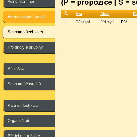
(P = propozice | S = 
Volné hraní her
Č.
Hra
Akce
D
Harmonogram turnajů
1.
Pětimysl
Pětimysl
P
V
Seznam všech akcí
Pro školy a skupiny
Přihláška
Seznam účastníků
Partneři festivalu
Organizátoři
Předchozí ročníky