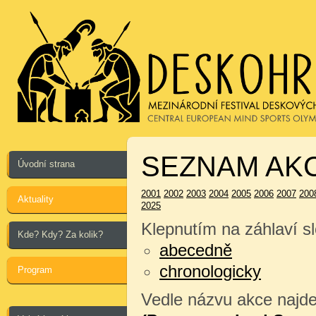
SEZNAM AKC
Úvodní strana
2001
2002
2003
2004
2005
2006
2007
200
Aktuality
2025
Klepnutím na záhlaví sl
Kde? Kdy? Za kolik?
abecedně
chronologicky
Program
Vedle názvu akce najdet