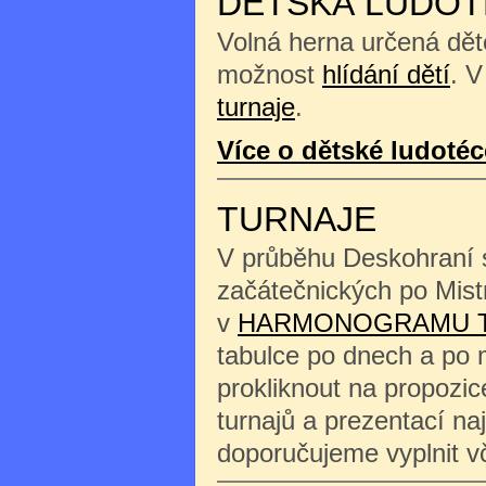
DĚTSKÁ LUDOT
Volná herna určená děte
možnost
hlídání dětí
. V
turnaje
.
Více o dětské ludotéc
TURNAJE
V průběhu Deskohraní s
začátečnických po Mist
v
HARMONOGRAMU 
tabulce po dnech a po 
prokliknout na propozi
turnajů a prezentací na
doporučujeme vyplnit 