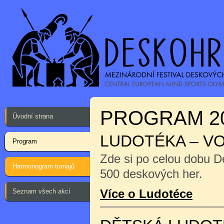
PROGRAM 2
Úvodní strana
LUDOTÉKA – V
Program
Zde si po celou dobu D
Harmonogram turnajů
500 deskových her.
Více o Ludotéce
Seznam všech akcí