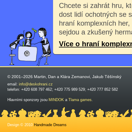
Chcete si zahrát hru, k
dost lidí ochotných se 
hraní komplexních her,
sejdou a zkušený herma
Více o hraní komplex
© 2001–2026 Martin, Dan a Klára Zemanovi, Jakub Těšínský
email:
info@deskohrani.cz
telefon: +420 608 797 462; +420 775 989 529; +420 777 852 582
Hlavními sponzory jsou
MINDOK
a
Tlama games
.
Design © 2010
Handmade Dreams