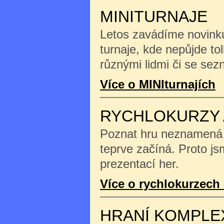
MINITURNAJE
Letos zavádíme novinku
turnaje, kde nepůjde tol
různými lidmi či se se
Více o MINIturnajích
RYCHLOKURZY 
Poznat hru neznamená na
teprve začíná. Proto js
prezentací her.
Více o rychlokurzech 
HRANÍ KOMPLE