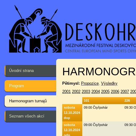
HARMONOGR
Úvodní strana
Pětimysl:
Propozice
,
Výsledky
Program
2001
2002
2003
2004
2005
2006
2007
20
Harmonogram turnajů
101
226
sobota
09:00 Čtyřpohár
09:30 O
12.10.2024
Seznam všech akcí
dop
sobota
09:00 Čtyřpohár
09:30 O
12.10.2024
odp